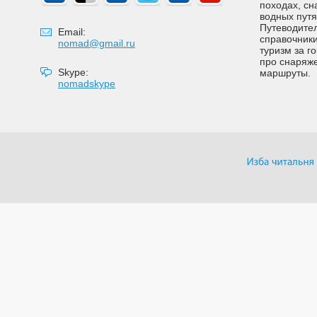
походах, сн
водных путях
Путеводител
Email:
справочники
nomad@gmail.ru
туризм за г
про снаряже
Skype:
маршруты.
nomadskype