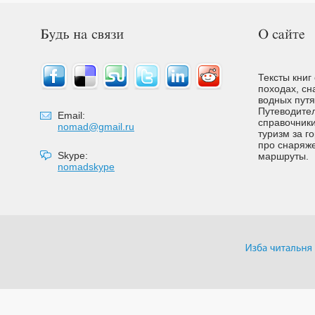
Тексты книг
походах, сн
водных путях
Путеводител
Email:
справочники
nomad@gmail.ru
туризм за г
про снаряже
Skype:
маршруты.
nomadskype