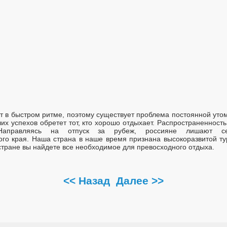
 в быстром ритме, поэтому существует проблема постоянной утом
их успехов обретет тот, кто хорошо отдыхает. Распространенность
Направляясь на отпуск за рубеж, россияне лишают се
го края. Наша страна в наше время признана высокоразвитой ту
 стране вы найдете все необходимое для превосходного отдыха.
<< Назад
Далее >>