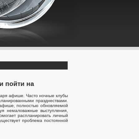
и пойти на
даря афише. Часто ночные клубы
планированными празднествами.
 афише, полностью обновляемой
руя немаловажные выступления,
помогает распланировать личный
существует проблема постоянной