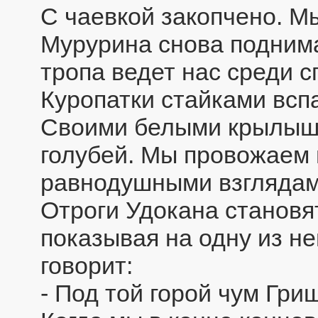
С чаевкой закопчено. М
Мурурина снова поднима
тропа ведет нас среди 
Куропатки стайками всп
Своими белыми крылышк
голубей. Мы провожаем 
равнодушными взглядам
Отроги Удокана становя
показывая на одну из н
говорит:
- Под той горой чум Гри