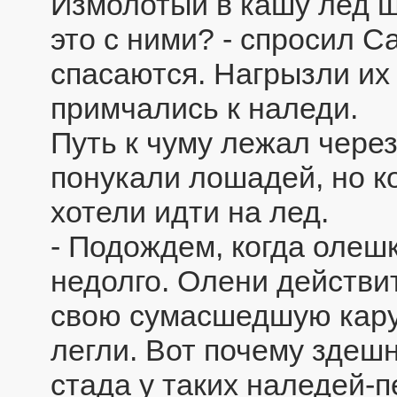
Измолотый в кашу лед ш
это с ними? - спросил С
спасаются. Нагрызли их 
примчались к наледи.
Путь к чуму лежал чере
понукали лошадей, но к
хотели идти на лед.
- Подождем, когда олеш
недолго. Олени действи
свою сумасшедшую карус
легли. Вот почему здеш
стада у таких наледей