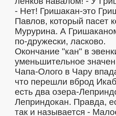
ленков навалом! - У Гри
- Нет! Гришакан-это Гри
Павлов, который пасет к
Мурурина. А Гришаканом
по-дружески, ласково.
Окончание "кан" в эвен
уменьшительное значени
Чапа-Олого в Чару впада
что перешли вброд Ика
есть два озера-Лепринд
Леприндокан. Правда, ес
так и называется - Мало