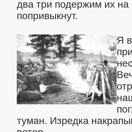
два три подержим их на 
попривыкнут.
Я в
пр
нес
Ве
отр
наш
по
туман. Изредка накрапы
ветер.