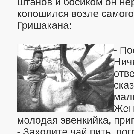
штанов и босиком он не
копошился возле самого
Гришакана:
- По
Ниче
отве
сказ
мал
Жен
молодая эвенкийка, приг
- Заходите чай пить, по