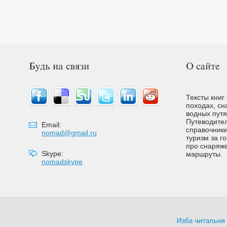
Тексты книг
походах, сн
водных путях
Путеводител
Email:
справочники
nomad@gmail.ru
туризм за г
про снаряже
Skype:
маршруты.
nomadskype