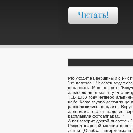
Кто уходит на вершины и с них п
"не повезло". Человек ведет св
проложить. Мне говорят: "Везу
Зависело ли от меня тут что-ниб
"...В 1953 году четверо альпин
небо. Когда группа достигла це
расположились поодаль. Вдруг
Задержала его от падения вер
расплавила фотоаппарат..."*
А вот говорит другой писатель:
Разряд шаровой молнии прошел 
ленты. (Ошибка - штормовые шта