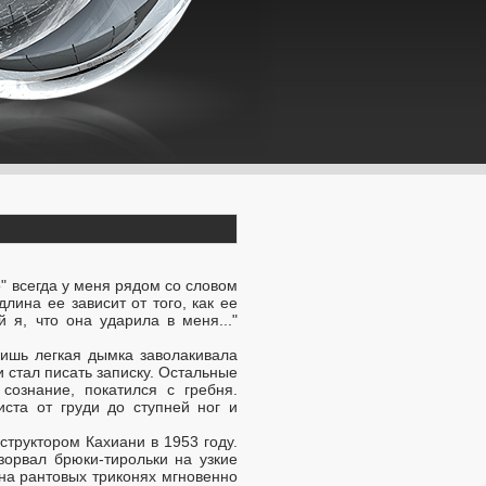
о" всегда у меня рядом со словом
лина ее зависит от того, как ее
 я, что она ударила в меня..."
 лишь легкая дымка заволакивала
 стал писать записку. Остальные
сознание, покатился с гребня.
ста от груди до ступней ног и
структором Кахиани в 1953 году.
зорвал брюки-тирольки на узкие
 на рантовых триконях мгновенно