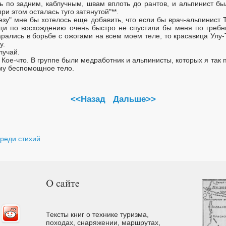
 по задним, каблучным, швам вплоть до рантов, и альпинист был
 этом осталась туго затянутой"**.
рьезу" мне бы хотелось еще добавить, что если бы врач-альпинист 
щи по восхождению очень быстро не спустили бы меня по гребн
рались в борьбе с ожогами на всем моем теле, то красавица Улу
у.
лучай.
. Кое-что. В группе были медработник и альпинисты, которых я так 
ему беспомощное тело.
<<Назад
Дальше>>
реди стихий
Тексты книг о технике туризма,
походах, снаряжении, маршрутах,