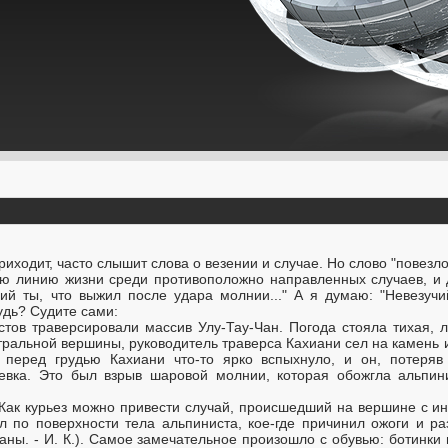
риходит, часто слышит слова о везении и случае. Но слово "повезл
ою линию жизни среди противоположно направленных случаев, и д
чий ты, что выжил после удара молнии..." А я думаю: "Невезучий
удь? Судите сами:
истов траверсировали массив Улу-Тау-Чан. Погода стояла тихая,
нтральной вершины, руководитель траверса Кахиани сел на камень и
 перед грудью Кахиани что-то ярко вспыхнуло, и он, потеряв 
евка. Это был взрыв шаровой молнии, которая обожгла альпини
 "Как курьез можно привести случай, происшедший на вершине с ин
по поверхности тела альпиниста, кое-где причинил ожоги и ра
ны. - И. К.). Самое замечательное произошло с обувью: ботинки