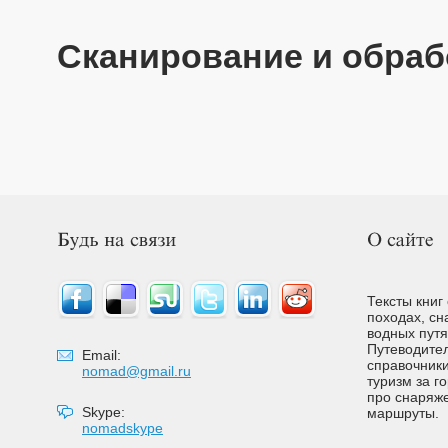
Сканирование и обрабо
Тексты книг
походах, сн
водных путях
Путеводител
Email:
справочники
nomad@gmail.ru
туризм за г
про снаряже
Skype:
маршруты.
nomadskype