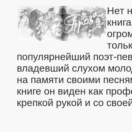
Нет н
книг
огро
толь
популярнейший поэт-пев
владевший слухом молод
на памяти своими песням
книге он виден как про
крепкой рукой и со свое