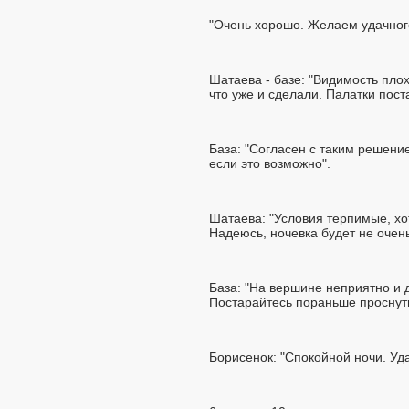
"Очень хорошо. Желаем удачного
Шатаева - базе: "Видимость пло
что уже и сделали. Палатки пос
База: "Согласен с таким решение
если это возможно".
Шатаева: "Условия терпимые, хот
Надеюсь, ночевка будет не очен
База: "На вершине неприятно и 
Постарайтесь пораньше проснутьс
Борисенок: "Спокойной ночи. Уд