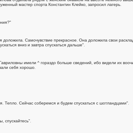
луженный мастер спорта Константин Клейко, запросил лагерь.
ания?"
ля доложила. Самочувствие прекрасное. Она доложила свои раскла
ускаться вниз и завтра спускаться дальше".
авриловны имели ^ гораздо больше сведений, ибо видели их вооч
вали себя хорошо.
я. Тепло. Сейчас соберемся и будем спускаться с шотландцами".
ы, спускайтесь".