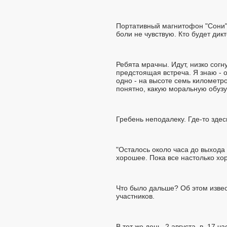
Портативный магнитофон "Сони" 
боли не чувствую. Кто будет дик
Ребята мрачны. Идут, низко согн
предстоящая встреча. Я знаю - о
одно - на высоте семь километро
понятно, какую моральную обузу 
Гребень неподалеку. Где-то здес
"Осталось около часа до выхода 
хорошее. Пока все настолько хо
Что было дальше? Об этом извес
участников.
В тот же день, 2 августа, в. 1