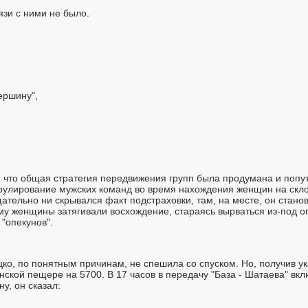
зи с ними не было.
ершину",
, что общая стратегия передвижения групп была продумана и попу
улирование мужских команд во время нахождения женщин на склон
щательно ни скрывался факт подстраховки, там, на месте, он стан
му женщины затягивали восхождение, стараясь вырваться из-под о
"опекунов".
ко, по понятным причинам, не спешила со спуском. Но, получив ук
онской пещере на 5700. В 17 часов в передачу "База - Шатаева" вк
у, он сказал: