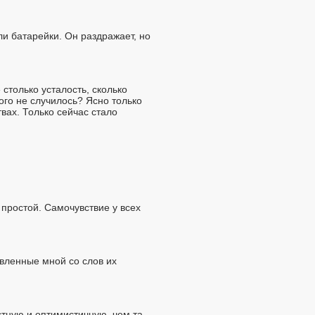
ли батарейки. Он раздражает, но
 столько усталость, сколько
того не случилось? Ясно только
вах. Только сейчас стало
 простой. Самочувствие у всех
вленные мной со слов их
стную и оптимистичную, чем та,