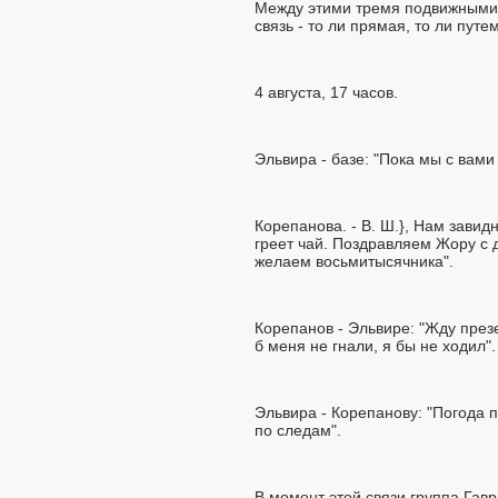
Между этими тремя подвижными 
связь - то ли прямая, то ли пут
4 августа, 17 часов.
Эльвира - базе: "Пока мы с вами
Корепанова. - В. Ш.}, Нам завид
греет чай. Поздравляем Жору с 
желаем восьмитысячника".
Корепанов - Эльвире: "Жду през
б меня не гнали, я бы не ходил".
Эльвира - Корепанову: "Погода п
по следам".
В момент этой связи группа Гав