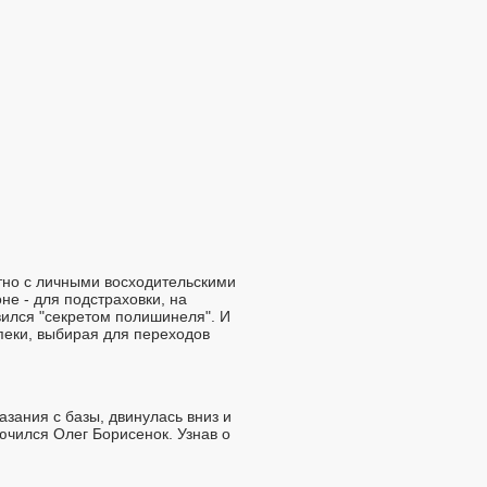
тно с личными восходительскими
е - для подстраховки, на
овился "секретом полишинеля". И
пеки, выбирая для переходов
азания с базы, двинулась вниз и
лючился Олег Борисенок. Узнав о