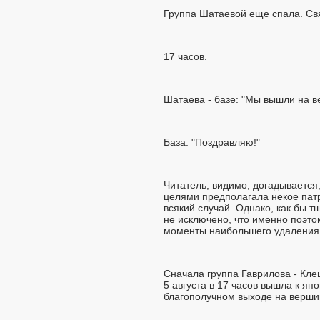
Группа Шатаевой еще спала. Свя
17 часов.
Шатаева - базе: "Мы вышли на в
База: "Поздравляю!"
Читатель, видимо, догадывается
целями предполагала некое патр
всякий случай. Однако, как бы т
не исключено, что именно поэто
моменты наибольшего удаления 
Сначала группа Гаврилова - Клец
5 августа в 17 часов вышла к яп
благополучном выходе на вершин