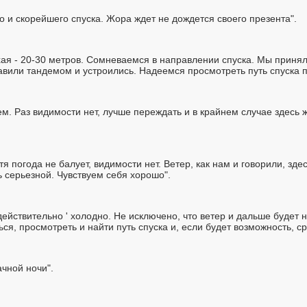
 и скорейшего спуска. Жора ждет не дождется своего презента".
хая - 20-30 метров. Сомневаемся в направлении спуска. Мы приня
тавили тандемом и устроились. Надеемся просмотреть путь спуска 
м. Раз видимости нет, лучше переждать и в крайнем случае здесь 
я погода не балует, видимости нет. Ветер, как нам и говорили, зде
ь серьезной. Чувствуем себя хорошо".
действительно ' холодно. Не исключено, что ветер и дальше будет 
я, просмотреть и найти путь спуска и, если будет возможность, ср
ачной ночи".