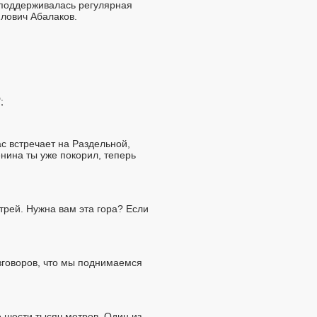
 поддерживалась регулярная
йлович Абалаков.
;
ас встречает на Раздельной,
нина ты уже покорил, теперь
трей. Нужна вам эта гора? Если
азговоров, что мы поднимаемся
 шести тысяч метров. Один из