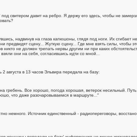
под свитером давит на ребро. Я держу его здесь, чтобы не замерз
товать?
увшись, надвинув на глаза капюшоны, глядя под ноги. Их сгибает не
ни предвидят сцену... Жуткую сцену... Где мне взять силы, чтобы э
в никто не должен трепать нервы другим ни при каких обстоятельст
взяли они на себя, согласившись идти со мной...
ь 2 августа в 13 часов Эльвира передала на базу:
на гребень. Все хорошо, погода хорошая, ветерок несильный. Путь
рошо, что даже разочаровываемся в маршруте..."
тно немного. Источник единственный - радиопереговоры, восстано
7 часов женщины передали на базу' информацию не менее жизнерадо