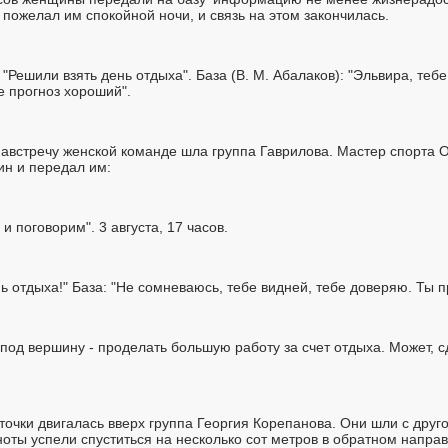
ь пожелал им спокойной ночи, и связь на этом закончилась.
: "Решили взять день отдыха". База (В. М. Абалаков): "Эльвира, тебе
е прогноз хороший".
австречу женской команде шла группа Гаврилова. Мастер спорта 
н и передал им:
и поговорим". 3 августа, 17 часов.
нь отдыха!" База: "Не сомневаюсь, тебе видней, тебе доверяю. Ты п
 под вершину - проделать большую работу за счет отдыха. Может, 
 точки двигалась вверх группа Георгия Корепанова. Они шли с друго
ноты успели спуститься на несколько сот метров в обратном напра