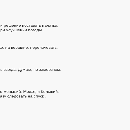
ли решение поставить палатки,
при улучшении погоды".
же, на вершине, переночевать,
сь всегда. Думаю, не замерзнем.
не меньший. Может, и больший.
азу следовать на спуск".