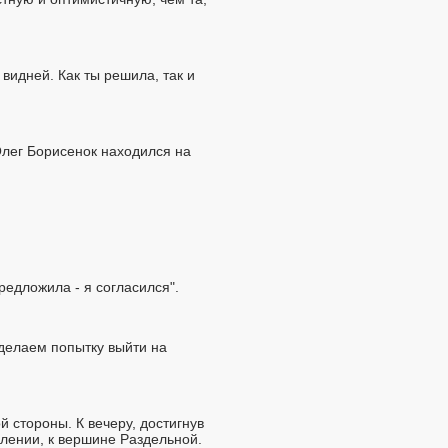
 видней. Как ты решила, так и
Олег Борисенок находился на
редложила - я согласился".
сделаем попытку выйти на
й стороны. К вечеру, достигнув
влении, к вершине Раздельной.