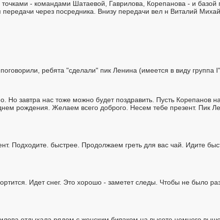
точками - командами Шатаевой, Гаврилова, Корепанова - и базой
ем передачи через посредника. Внизу передачи вел н Виталий Миха
 поговорили, ребята "сделали" пик Ленина (имеется в виду группа I"
но. Но завтра нас тоже можно будет поздравить. Пусть Корепанов н
днем рождения. Желаем всего доброго. Несем тебе презент. Пик Ле
ент. Подходите. быстрее. Продолжаем греть для вас чай. Идите быс
ортится. Идет снег. Это хорошо - заметет следы. Чтобы не было р
рилова отдыхала рядом с женским биваком на высоте немного выше