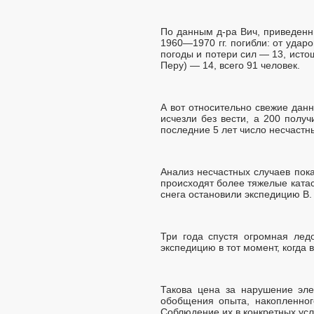
По данным д-ра Вич, приведенн
1960—1970 гг. погибли: от удар
погоды и потери сил — 13, ист
Перу) — 14, всего 91 человек.
А вот относительно свежие данн
исчезли без вести, а 200 полу
последние 5 лет число несчастн
Анализ несчастных случаев пок
происходят более тяжелые катас
снега остановили экспедицию В.
Три года спустя огромная лед
экспедицию в тот момент, когда 
Такова цена за нарушение эле
обобщения опыта, накопленног
Соблюдение их в конкретных усл