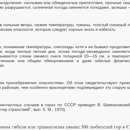
еодоления, скользкие или обледенелые препятствия, прочные ска
ко разрушаются, солнечная погода сменяется холодами, затишье 
в сильные ветры, низкие температуры, туманы, толстый снежный п
еские опасности, которые следует хорошо знать и избегать.
ы, понижение температуры, снегопады хотя и не бывают продолжи
и, когда теплые летние дни, ясная погода неожиданно сменяют
крываются слоем свежего снега толщиной 10—15 см, а температу
астичным или общим обморожением и даже гибелью физичес
ам.
м пренебрежения опасностями. Об этом свидетельствуют приво
 районам, чем особенно красноречиво подтверждают эту старую ка
несчастных случаев в горах по СССР приводит В. Шимановский 
тер странствий”, вып. 5. М., 1970).