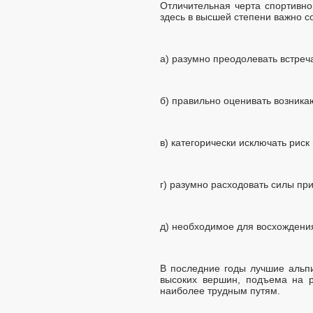
Отличительная черта спортивн
здесь в высшей степени важно 
а) разумно преодолевать встреч
б) правильно оценивать возника
в) категорически исключать рис
г) разумно расходовать силы пр
д) необходимое для восхождения
В последние годы лучшие альп
высоких вершин, подъема на 
наиболее трудным путям.