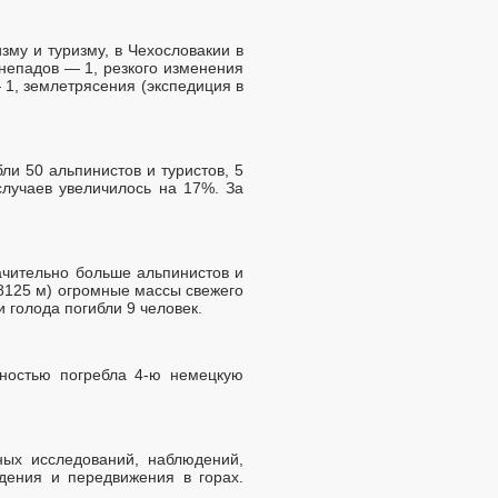
му и туризму, в Чехословакии в
мнепадов — 1, резкого изменения
1, землетрясения (экспедиция в
ли 50 альпинистов и туристов, 5
случаев увеличилось на 17%. За
ачительно больше альпинистов и
(8125 м) огромные массы свежего
 голода погибли 9 человек.
лностью погребла 4-ю немецкую
ных исследований, наблюдений,
дения и передвижения в горах.