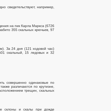
дно свидетельствуют, например,
дения на пик Карла Маркса (6726
абито 355 скальных крючьев, 97
). За 24 дня (121 ходовой час)
501 скальный, 15 ледовых и 32
тить совершенно одинаковые по
также различаются по крутизне,
расположением трещин, скальных
хие склоны и скалы при дожде