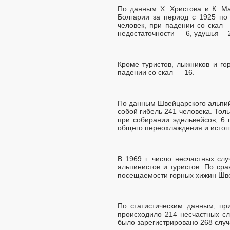
По данным Х. Христова и К. Ма
Болгарии за период с 1925 по 
человек, при падении со скал 
недостаточности — 6, удушья— 
Кроме туристов, лыжников и го
падении со скал — 16.
По данным Швейцарского альпийс
собой гибель 241 человека. Толь
при собирании эдельвейсов, 6 
общего переохлаждения и истоще
В 1969 г. число несчастных сл
альпинистов и туристов. По ср
посещаемости горных хижин Швейц
По статистическим данным, при
происходило 214 несчастных сл
было зарегистрировано 268 случ