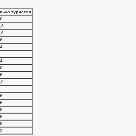
олько туристов
,0
,8
,6
,6
,4
 4
,0
,6
,0
,6
,6
,8
.6
,8
,2