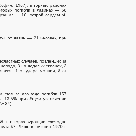
София, 1967), в горных районах
которых погибли в лавинах — 58
ерзания — 10, острой сердечной
ты: от лавин — 21 человек, при
есчастных случаев, повлекших за
мнепада, 3 на ледовых склонах, 3
низов, 1 от удара молнии, 8 от
и этом за два года погибли 157
 на 13,5% при общем увеличении
№ 34).
69 г. в горах Франции ежегодно
вмы 57. Лишь в течение 1970 г.