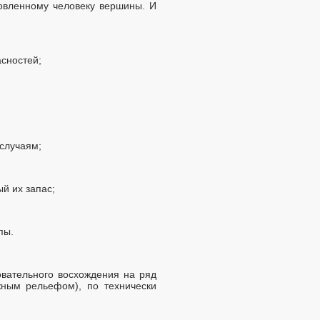
овленному человеку вершины. И
сностей;
 случаям;
й их запас;
пы.
вательного восхождения на ряд
ным рельефом), по технически