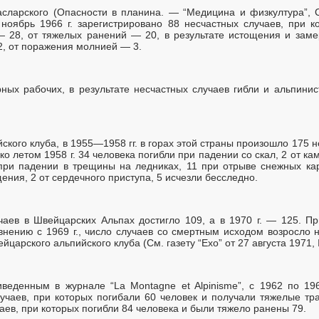
сларского (Опасности в планина. — “Медицина и физкултура”, 
ноябрь 1966 г. зарегистрировано 88 несчастных случаев, при 
— 28, от тяжелых ранений — 20, в результате истощения и зам
2, от поражения молнией — 3.
рных рабочих, в результате несчастных случаев гибли и альпинис
кого клуба, в 1955—1958 гг. в горах этой страны произошло 175 н
ко летом 1958 г. 34 человека погибли при падении со скал, 2 от ка
при падении в трещины на ледниках, 11 при отрыве снежных кар
ния, 2 от сердечного приступа, 5 исчезли бесследно.
учаев в Швейцарских Альпах достигло 109, а в 1970 г. — 125. Пр
авнению с 1969 г., число случаев со смертным исходом возросло
арского альпийского клуба (См. газету “Ехо” от 27 августа 1971, 
веденным в журнале “La Montagne et Alpinisme”, с 1962 по 19
учаев, при которых погибали 60 человек и получали тяжелые тра
аев, при которых погибли 84 человека и были тяжело ранены 79.