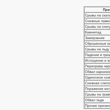
При
Срывы на скал
Снежные лави
Срывы на снег
Камнепад
Замерзание
Сброшенные к
Срывы на льду
Падение в тре
Истощение и з
Переправа чер
Обвал карнизо
Одиночное хо
Снежная слепо
Поражение мо
Срывы на трав
Обвал льда
Прочие причин