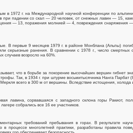
ым в 1972 г. на Международной научной конференции по альпиниз
ов при падении со скал — 20 человек, от снежных лавин — 15, ка
ощения — 13, поражения молнией — 4, повреждения снаряжения — 
ые. В первые 9 месяцев 1979 г. в районе Монблана (Альпы) погиб
чили серьезные ранения. В сравнении с 1978 г., число смертных 
ых случаев возросло на 60%.
азывает, что в борьбе за покорение высочайших вершин гибнет зн
трофы. Так, в 1934 г. при штурме восьмитысячника Нанга Парбат 
 Меркля всего в 300 м от вершины. Вследствие истощения, холода и
овая лавина, сорвавшаяся с западного склона горы Ракиот, по
в лагере собрались все 16 ее участников.
ментарных требований пребывания в горах. В результате науч
о в процессе многолетней практики, разработаны правила пове
овиях гор обеспечивает безопасность.