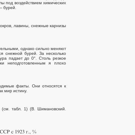
лы под воздействием химических
— бурей.
окров, лавины, снежные карнизы
тельными, однако сильно меняют
ся снежной бурей. За несколько
ра падает до 0°. Столь резкое
ки неподготовленным я плохо
димые факты. Они относятся к
к мир истину.
(см. табл. 1) (В. Шимановский.