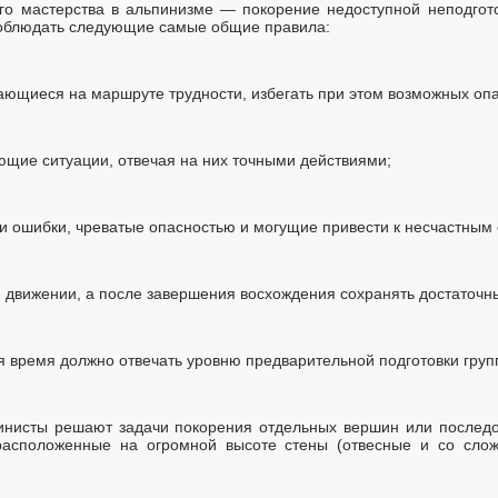
ого мастерства в альпинизме — покорение недоступной неподгот
соблюдать следующие самые общие правила:
ающиеся на маршруте трудности, избегать при этом возможных опа
ющие ситуации, отвечая на них точными действиями;
к и ошибки, чреватые опасностью и могущие привести к несчастным
и движении, а после завершения восхождения сохранять достаточны
 время должно отвечать уровню предварительной подготовки груп
инисты решают задачи покорения отдельных вершин или последо
расположенные на огромной высоте стены (отвесные и со слож