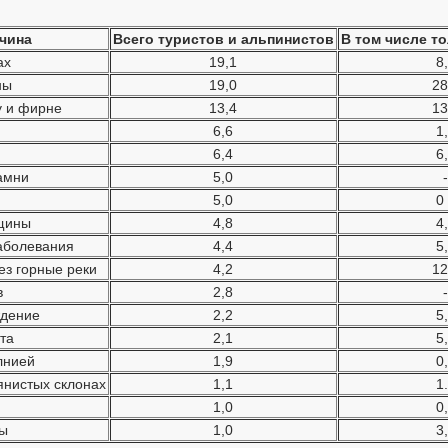
чина
Всего туристов и альпинистов
В том числе т
ах
19,1
8
ны
19,0
28
у и фирне
13,4
13
6,6
1
6,4
6
амни
5,0
-
5,0
0
щины
4,8
4
аболевания
4,4
5
ез горные реки
4,2
12
в
2,8
-
ждение
2,2
5
та
2,1
5
лнией
1,9
0
янистых склонах
1,1
1
1,0
0
ы
1,0
3