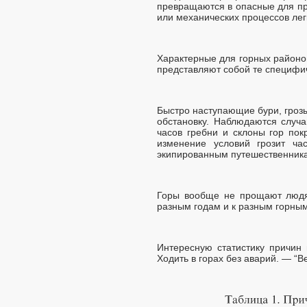
превращаются в опасные для пр
или механических процессов лег
Характерные для горных районо
представляют собой те специфич
Быстро наступающие бури, гроз
обстановку. Наблюдаются случа
часов гребни и склоны гор по
изменение условий грозит ч
экипированным путешественник
Горы вообще не прощают людя
разным годам и к разным горным
Интересную статистику причин 
Ходить в горах без аварий. — “Ве