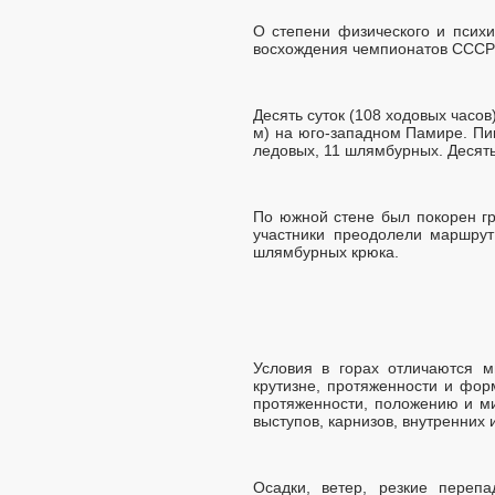
О степени физического и психи
восхождения чемпионатов СССР 
Десять суток (108 ходовых часо
м) на юго-западном Памире. Пи
ледовых, 11 шлямбурных. Десять 
По южной стене был покорен гр
участники преодолели маршрут
шлямбурных крюка.
Условия в горах отличаются м
крутизне, протяженности и фор
протяженности, положению и ми
выступов, карнизов, внутренних и
Осадки, ветер, резкие переп