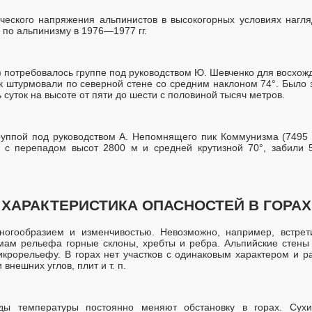
ческого напряжения альпинистов в высокогорных условиях нагля
по альпинизму в 1976—1977 гг.
в) потребовалось группе под руководством Ю. Шевченко для восхож
к штурмовали по северной стене со средним наклоном 74°. Было з
суток на высоте от пяти до шести с половиной тысяч метров.
уппой под руководством А. Непомнящего пик Коммунизма (7495 м
 с перепадом высот 2800 м и средней крутизной 70°, забили 
ХАРАКТЕРИСТИКА ОПАСНОСТЕЙ В ГОРАХ
ногообразием и изменчивостью. Невозможно, например, встре
мам рельефа горные склоны, хребты и ребра. Альпийские стены 
крорельефу. В горах нет участков с одинаковым характером и 
 внешних углов, плит и т. п.
ады температуры постоянно меняют обстановку в горах. Су