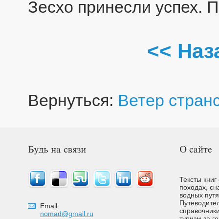
Зесхо принесли успех. П
<< Наз
Вернуться:
Ветер стран
Тексты книг
походах, сн
водных путях
Путеводител
Email:
справочники
nomad@gmail.ru
туризм за г