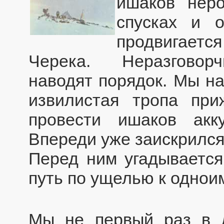
ишаков неро
спусках и о
продвигается
Черека. Неразговор
наводят порядок. Мы на
извилистая тропа пр
провести ишаков акк
Впереди уже заискрился
Перед ним угадывается
путь по ущелью к однои
Мы не первый раз в 