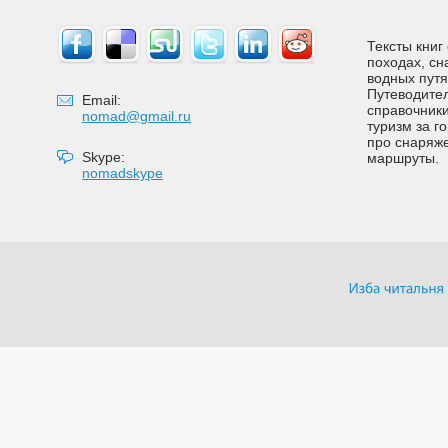
Тексты книг
походах, сн
водных путях
Путеводител
Email:
справочники
nomad@gmail.ru
туризм за г
про снаряже
Skype:
маршруты.
nomadskype