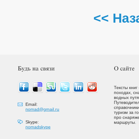
<< Наз
Тексты книг
походах, сн
водных путях
Путеводител
Email:
справочники
nomad@gmail.ru
туризм за г
про снаряже
Skype:
маршруты.
nomadskype