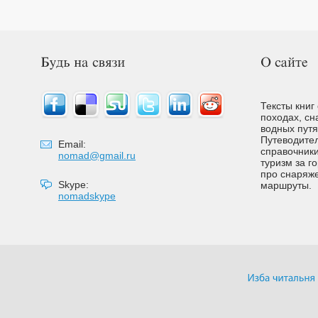
Тексты книг
походах, сн
водных путях
Путеводител
Email:
справочники
nomad@gmail.ru
туризм за г
про снаряже
Skype:
маршруты.
nomadskype