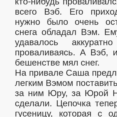
кто-нибудь проваливал
всего Вэб. Его прихо
нужно было очень ос
снега обладал Вэм. Ему
удавалось аккурат
проваливаясь. А Вэб, 
бешенстве мял снег.
На привале Саша предло
легким Вэмом поставить
за ним Юру, за Юрой Н
сделали. Цепочка тепе
гусеницу, которая с 