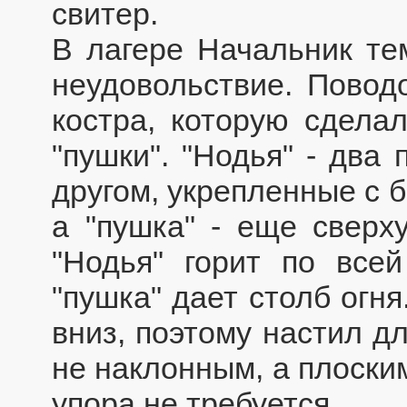
свитер.
В лагере Начальник те
неудовольствие. Повод
костра, которую сдела
"пушки". "Нодья" - два
другом, укрепленные с 
а "пушка" - еще сверху
"Нодья" горит по все
"пушка" дает столб огн
вниз, поэтому настил д
не наклонным, а плоски
упора не требуется.