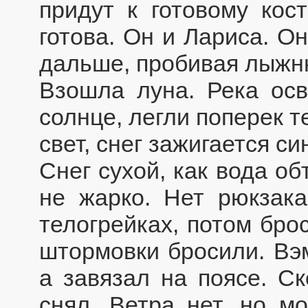
придут к готовому кос
готова. Он и Лариса. О
дальше, пробивая лыжню
Взошла луна. Река осв
солнце, легли поперек т
свет, снег зажигается си
Снег сухой, как вода об
не жарко. Нет рюкзак
телогрейках, потом бро
штормовки бросили. Вэм
а завязал на поясе. Ск
снял. Ветра нет, но м