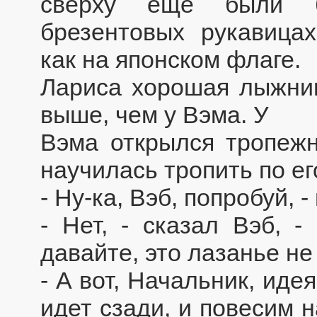
сверху еще были б
брезентовых рукавица
как на японском флаге.
Лариса хорошая лыжниц
выше, чем у Вэма. У
Вэма открылся тропежн
научилась тропить по ег
- Ну-ка, Вэб, попробуй,
- Нет, - сказал Вэб, 
давайте, это лазанье не
- А вот, Начальник, идея
идет сзади, и повесим н