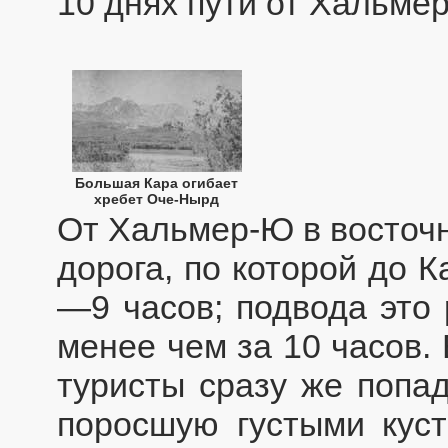
10 днях пути от Хальме
Большая Кара огибает
хребет Оче-Нырд
От Хальмер-Ю в восточ
дорога, по которой до 
—9 часов; подвода это 
менее чем за 10 часов.
туристы сразу же попа
поросшую густыми куст