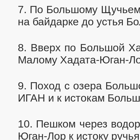
7. По Большому Щучьему
на байдарке до устья Бо
8. Вверх по Большой Х
Малому Хадата-Юган-Лор 
9. Поход с озера Больш
ИГАН и к истокам Большо
10. Пешком через водор
Юган-Лор к истоку ручья 