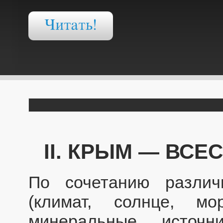
II. КРЫМ — ВС
По сочетанию разли
(климат, солнце, мо
минеральные источн