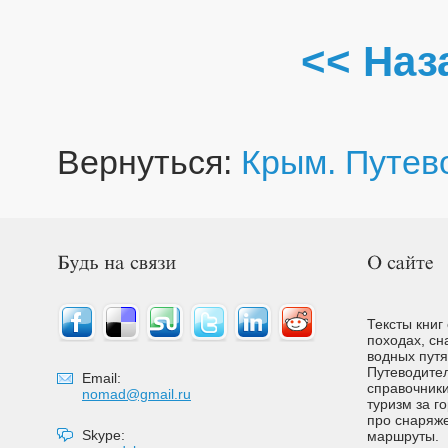
<< Наз
Вернуться:
Крым. Путев
Тексты книг
походах, сн
водных путях
Путеводител
Email:
справочники
nomad@gmail.ru
туризм за г
про снаряже
Skype:
маршруты.