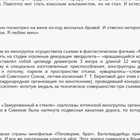
 Павлотос мог стать классным альпинистом, но не стал. И естест
ьно посмотрел на меня из-под мохнатых бровей. И ответил неторо
ое. Я люблю кино».
 как их киногруппа осуществила съемки в фантастическом фильме 
вить на студии огромные декорации звездолета— «вращающийся ко
ставлял собой цилиндр диаметром 3 метра и длиной 12 метр
у и специально изготовленные приспособления, конструкторы д
 и потолку, парили в пространстве отсека, кувыркались—слов
й Советского Союза, летчик-космонавт Г. Т. Береговой дал этим
еждународная организация по кинотехнике), проводивший конкур
сиопея» золотую медаль за техническое совершенство при съемка
«Замурованный в стекле» скалолазы ялтинской киногруппы орган
о в Симеизе была натянута подвесная канатная дорога, по кото
анах страны кинофильм «Поговорим, брат». Белогвардейцы пре
е. И все же партизанам удается уйти. Этот эпизод снимался в Кры