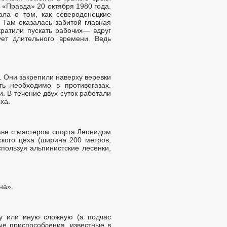
 «Правда» 20 октября 1980 года.
ала о том, как северодонецкие
 Там оказалась забитой главная
ратили пускать рабочих— вдруг
ует длительного времени. Ведь
 Они закрепили наверху веревки
ь необходимо в противогазах.
. В течение двух суток работали
ха.
лаве с мастером спорта Леонидом
ского цеха (ширина 200 метров,
пользуя альпинистские лесенки,
на».
ту или иную сложную (а подчас
ые приспособления, известные в