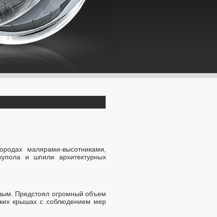
ородах малярами-высотниками,
купола и шпили архитектурных
овым. Предстоял огромный объем
соких крышах с соблюдением мер