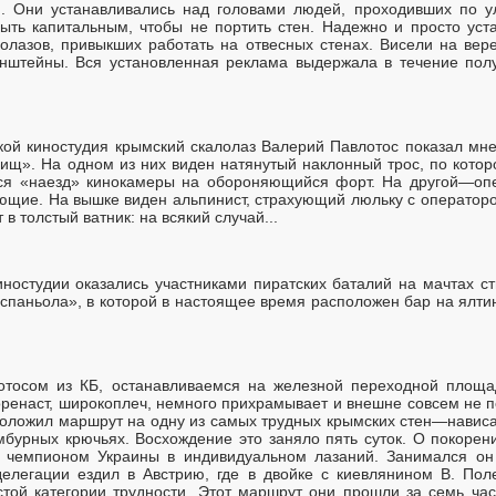
й. Они устанавливались над головами людей, проходивших по у
ть капитальным, чтобы не портить стен. Надежно и просто уст
лолазов, привыкших работать на отвесных стенах. Висели на вер
онштейны. Вся установленная реклама выдержала в течение полу
кой киностудия крымский скалолаз Валерий Павлотос показал м
ищ». На одном из них виден натянутый наклонный трос, по которо
ся «наезд» кинокамеры на обороняющийся форт. На другой—оп
ющие. На вышке виден альпинист, страхующий люльку с операторо
 в толстый ватник: на всякий случай...
ностудии оказались участниками пиратских баталий на мачтах ст
спаньола», в которой в настоящее время расположен бар на ялти
тосом из КБ, останавливаемся на железной переходной площа
оренаст, широкоплеч, немного прихрамывает и внешне совсем не 
роложил маршрут на одну из самых трудных крымских стен—нави
бурных крючьях. Восхождение это заняло пять суток. О покорен
 чемпионом Украины в индивидуальном лазаний. Занимался он 
 делегации ездил в Австрию, где в двойке с киевлянином В. По
той категории трудности. Этот маршрут они прошли за семь час