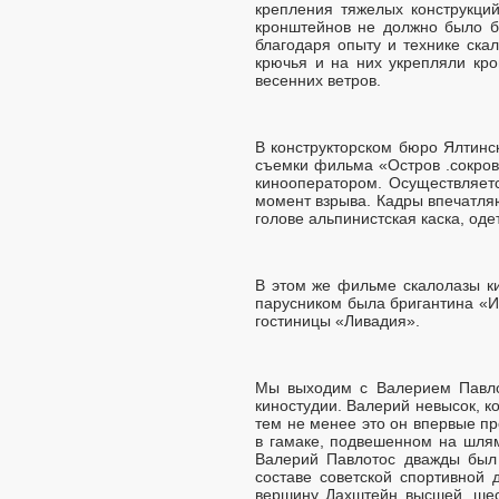
крепления тяжелых конструкци
кронштейнов не должно было бы
благодаря опыту и технике ска
крючья и на них укрепляли кр
весенних ветров.
В конструкторском бюро Ялтинс
съемки фильма «Остров .сокров
кинооператором. Осуществляет
момент взрыва. Кадры впечатля
голове альпинистская каска, одет
В этом же фильме скалолазы ки
парусником была бригантина «И
гостиницы «Ливадия».
Мы выходим с Валерием Павло
киностудии. Валерий невысок, к
тем не менее это он впервые п
в гамаке, подвешенном на шлям
Валерий Павлотос дважды был
составе советской спортивной
вершину Дахштейн высшей, шес