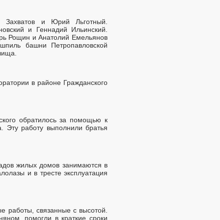
н Захватов и Юрий Льготный.
новский и Геннадий Ильинский.
орь Рощин и Анатолий Емельянов
 шпиль башни Петропавловской
лища.
боратории в районе Гражданского
ского обратилось за помощью к
. Эту работу выполнили братья
садов жилых домов занимаются в
лолазы и в тресте эксплуатация
е работы, связанные с высотой.
яном. помогли в краткие сроки