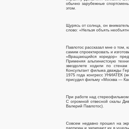
обычно зарубежные спортсмены.
этом.
Щурясь от солнца, он внимател
слово: «Нельзя объять необъятн
Павлотос рассказал мне о том,
самим спроектировать и изгото
«Вращающийся коридор» пред
Применяя альпинистскую техник
звездолете ходили по стенам
Консультант фильма дважды Геро
1975 года конгресс УНИАТЕК (м
присудил фильму «Москва — Кас
При работе над стереофильмом 
С огромной отвесной скалы Див
Валерий Павлотос).
Совсем недавно прошел на экр
партизан и запирают их в ущель