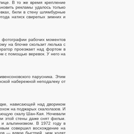
лице. В то же время крепление
ановить рекламы удалось только
евках, били в стену шлямбурные
года натиск свирепых зимних и
не фотографии рабочих моментов
му на блочке скользит люлька с
ератор проезжает над фортом в
м с помощью веревок. У него на
ивенсоновского парусника. Этим
нской набережной неподалеку от
дке, нависающей над двориком
похож на поджарых скалолазов. И
сающую скалу Шан-Кая. Ночевали
ии этой стены даже снят фильм.
и альпинизмом. В 1972 году в
левым совершил восхождение на
ов — вдвое быстрей, чем ходят