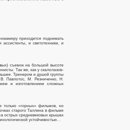
инокамеру приходится поднимать
 ассистенты, и светотехники, и
овых) съемок на большой высоте
нисты. Так же, как у скалолазов-
ольшее. Тренером и душой группы
. Павлотос, М. Резниченко, Н.
нием и изготовлением сложных
е только «горных» фильмов, но
лочках старого Таллина в фильме
«а острых средневековых крышах
ихологической устойчивостью...