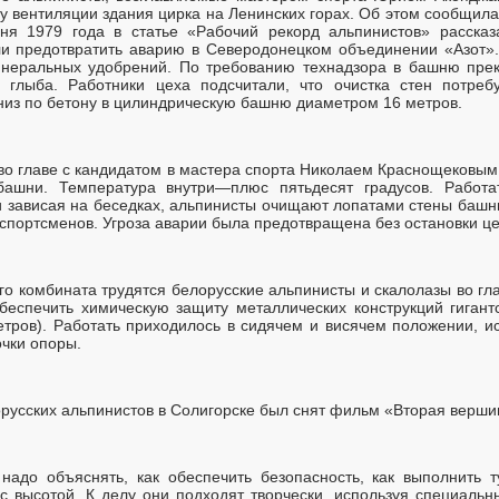
у вентиляции здания цирка на Ленинских горах. Об этом сообщила
я 1979 года в статье «Рабочий рекорд альпинистов» рассказ
и предотвратить аварию в Северодонецком объединении «Азот».
неральных удобрений. По требованию технадзора в башню прек
о глыба. Работники цеха подсчитали, что очистка стен потреб
низ по бетону в цилиндрическую башню диаметром 16 метров.
о главе с кандидатом в мастера спорта Николаем Краснощековым.
башни. Температура внутри—плюс пятьдесят градусов. Работат
 зависая на беседках, альпинисты очищают лопатами стены башни
спортсменов. Угроза аварии была предотвращена без остановки це
го комбината трудятся белорусские альпинисты и скалолазы во г
еспечить химическую защиту металлических конструкций гигант
етров). Работать приходилось в сидячем и висячем положении, ис
очки опоры.
русских альпинистов в Солигорске был снят фильм «Вторая верши
надо объяснять, как обеспечить безопасность, как выполнить 
 с высотой. К делу они подходят творчески, используя специальн