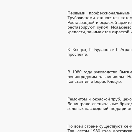
Первыми профессиональными 
Трубочистами становятся зате
Реставрацией и окраской архит
реставрируют купол Исаакиев
крепости, занимаются окраской
К. Клецко, П. Буданов и Г. Агр
проспекта.
В 1980 году руководство Высш
ленинградским альпинистам. Н
Константин и Борис Клецко.
Ремонтом и окраской труб, цех
Ленинграде специальные бригад
зеленых насаждений, подстригая
По всей стране существуют сей
Так, летом 1980 года московс