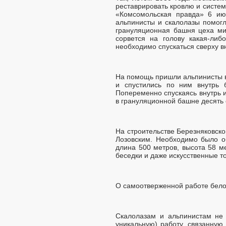
реставрировать кровлю и систем
«Комсомольская правда» 6 июн
альпинисты и скалолазы помогл
грануляционная башня цеха ми
сорвется на голову какая-либ
необходимо спускаться сверху в
На помощь пришли альпинисты в
и спустились по ним внутрь 
Попеременно спускаясь внутрь и
в грануляционной башне десять 
На строительстве Березняковско
Лозовским. Необходимо было об
длина 500 метров, высота 58 м
беседки и даже искусственные т
О самоотверженной работе бело
Скалолазам и альпинистам не 
уникальную) работу, связанную