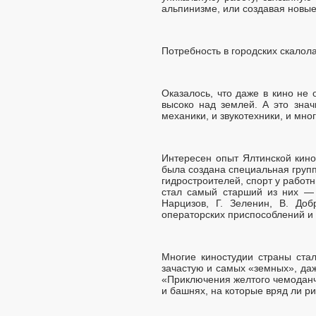
альпинизме, или создавая новые
Потребность в городских скалола
Оказалось, что даже в кино не
высоко над землей. А это знач
механики, и звукотехники, и мно
Интересен опыт Ялтинской кино
была создана специальная группа
гидростроителей, спорт у работ
стал самый старший из них — 
Нарцизов, Г. Зеленин, В. До
операторских приспособлений и
Многие киностудии страны ста
зачастую и самых «земных», даж
«Приключения желтого чемоданч
и башнях, на которые вряд ли р