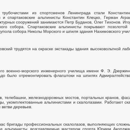
трубочистами из спортсменов Ленинграда стали Константи
м и спартаковские альпинисты Константин Клецко, Герман Агра
ектурных сооружений занимаются Петр Буданов, Олег Тихонов. Иг
ского собора. Спартаковские альпинисты покрывают позолотой
 купола собора Николы Морского и шпиля здания Нахимовского учи
ановский трудятся на окраске экстакады здания высоковольтной ла
его военно-морского инженерного училища имени Ф. Э. Дзержин
адо было отремонтировать флагштоки на шпилях Адмиралтейства
ов, телебашни, железнодорожных мостов, портальных кранов, фа
ы, укомплектованные альпинистами и скалолазами. Работают ска
 ветви деревьев.
час бригады профессиональных скалолазов, выполняющих сложны
кие альпинисты, возглавляемые мастером спорта Юрием Акопджан