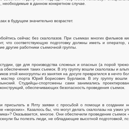
, необходимые в данном конкретном случае.
зах в будущем значительно возрастет.
 обойтись сейчас без скалолазов. При съемках многих фильмов к
ит, что соответствующую подготовку должны иметь и оператор, и
гие другие работники съемочной группы.
студии, где для производства сложных и опасных (а порой трюк
 обеспечения таких съемок. В эту группу вошли скалолазы и альпи
ников этой киногруппы из занятия на досуге превратился в нечто б
мастер спорта Юрий Борисович Бурлаков. В эту группу вошли В
брынский. Студийцы-спортсмены сами занимались проектирова
 конструкций, обеспечивающих безопасность проведения съемок.
ли присылать в Ялту заявки с просьбой о помощи в создании н
е «морских». Казалось бы, что могут делать скалолазы на узких у
ика»? Оказывается, многое. Они обеспечили проведение съемок 
искнули бы полезть люди, не обладающие высотной подготовкой, пс