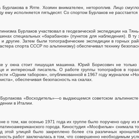
а Бурлакова в Ялте. Хозяин внимателен, нетороплив. Лицо смугло
ду ему исполняется пятьдесят. Со спортом Бурлаков не расстается
ьпинизма Бурлаков участвовал в геодезической экспедиции на Тян
шинах специальных «барабанов» (пунктов для наблюдения). В ту
 и другие. Затем были топографические экспедиции в горных райо
астера спорта СССР по альпинизму) обеспечивал технику безопасн
ке у окна стоит пишущая машинка. Юрий Борисович не только 
ще и интересный писатель. О работе группы топографов в гора
вести «Одним табором», опубликованной в 1967 году журналом «Но
ниста», обеспечивая безопасность на скалах.
а Бурлакова «Восходитель»—о выдающемся советском альпинисте
дении в Италии.
не о том, как осенью 1971 года их группе было поручено одну из
 латиноамериканского города. Киностудия «Мосфильм» снимала т
д этой улицей было закреплено более ста различных кронштей
ность работ заключалась в том, что совершенно необходимым ус