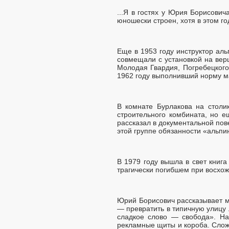
...Я в гостях у Юрия Борисович
юношески строен, хотя в этом го
Еще в 1953 году инструктор ал
совмещали с установкой на вер
Молодая Гвардия, Погребецкого
1962 году выполнивший норму м
В комнате Бурлакова на столи
строительного комбината, но е
рассказал в документальной по
этой группе обязанности «альпи
В 1979 году вышла в свет книг
трагически погибшем при восхож
Юрий Борисович рассказывает м
— превратить в типичную улицу
сладкое слово — свобода». На
рекламные щиты и короба. Слож