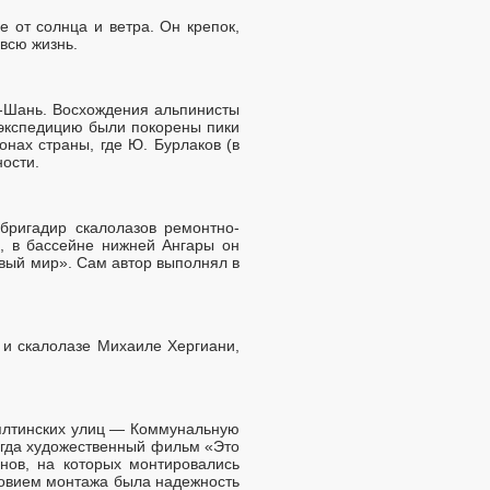
е от солнца и ветра. Он крепок,
 всю жизнь.
ь-Шань. Восхождения альпинисты
 экспедицию были покорены пики
нах страны, где Ю. Бурлаков (в
ости.
бригадир скалолазов ремонтно-
х, в бассейне нижней Ангары он
вый мир». Сам автор выполнял в
 и скалолазе Михаиле Хергиани,
 ялтинских улиц — Коммунальную
огда художественный фильм «Это
нов, на которых монтировались
ловием монтажа была надежность