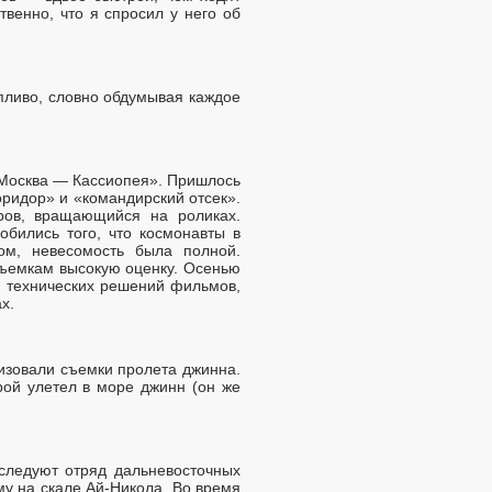
венно, что я спросил у него об
пливо, словно обдумывая каждое
«Москва — Кассиопея». Пришлось
ридор» и «командирский отсек».
ов, вращающийся на роликах.
обились того, что космонавты в
ом, невесомость была полной.
 съемкам высокую оценку. Осенью
с технических решений фильмов,
х.
изовали съемки пролета джинна.
рой улетел в море джинн (он же
следуют отряд дальневосточных
му на скале Ай-Никола. Во время