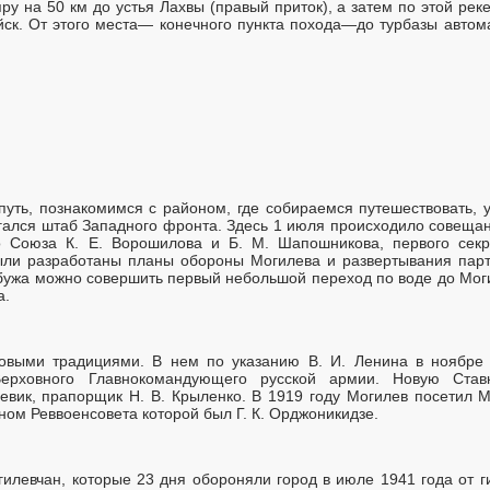
ру на 50 км до устья Лахвы (правый приток), а затем по этой ре
ск. От этого места— конечного пункта похода—до турбазы автом
 путь, познакомимся с районом, где собираемся путешествовать
гался штаб Западного фронта. Здесь 1 июля происходило совещани
 Союза К. Е. Ворошилова и Б. М. Шапошникова, первого секр
ли разработаны планы обороны Могилева и развертывания парт
юбужа можно совершить первый небольшой переход по воде до Моги
а.
овыми традициями. В нем по указанию В. И. Ленина в ноябре
Верховного Главнокомандующего русской армии. Новую Ставк
евик, прапорщик Н. В. Крыленко. В 1919 году Могилев посетил М
ном Реввоенсовета которой был Г. К. Орджоникидзе.
гилевчан, которые 23 дня обороняли город в июле 1941 года от г