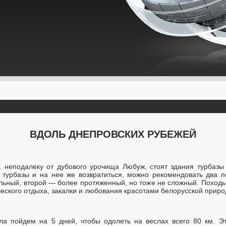
ВДОЛЬ ДНЕПРОВСКИХ РУБЕЖЕЙ
 неподалеку от дубового урочища Любуж, стоят здания турбазы 
й турбазы и на нее же возвратиться, можно рекомендовать два 
льный, второй — более протяженный, но тоже не сложный. Походы 
ческого отдыха, закалки и любования красотами белорусской приро
ла пойдем на 5 дней, чтобы одолеть на веслах всего 80 км. Э