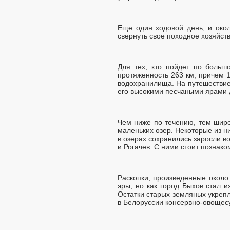
Еще один ходовой день, и око
свернуть свое походное хозяйст
Для тех, кто пойдет по больш
протяженность 263 км, причем 1
водохранилища. На путешествие 
его высокими песчаными ярами д
Чем ниже по течению, тем шире
маленьких озер. Некоторые из ни
в озерах сохранились заросли в
и Рогачев. С ними стоит познако
Раскопки, произведенные около
эры, но как город Быхов стал и
Остатки старых земляных укреп
в Белоруссии консервно-овощес