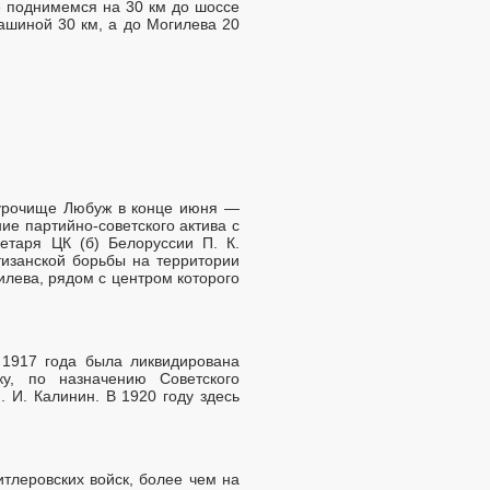
ке поднимемся на 30 км до шоссе
ашиной 30 км, а до Могилева 20
, урочище Любуж в конце июня —
е партийно-советского актива с
етаря ЦК (б) Белоруссии П. К.
изанской борьбы на территории
лева, рядом с центром которого
 1917 года была ликвидирована
у, по назначению Советского
. И. Калинин. В 1920 году здесь
итлеровских войск, более чем на