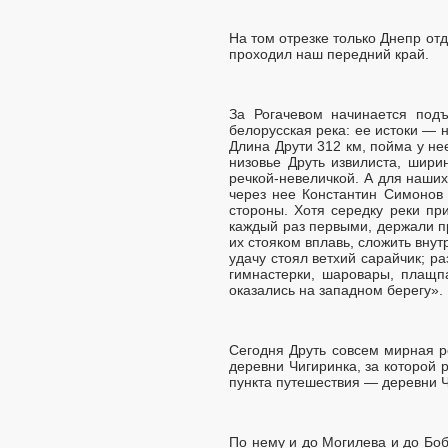
На том отрезке только Днепр от
проходил наш передний край.
За Рогачевом начинается под
белорусская река: ее истоки — 
Длина Друти 312 км, пойма у не
низовье Друть извилиста, шири
речкой-невеличкой. А для наших
через нее Константин Симонов 
стороны. Хотя середку реки пр
каждый раз первыми, держали пр
их стояком вплавь, сложить внут
удачу стоял ветхий сарайчик; р
гимнастерки, шаровары, плащпа
оказались на западном берегу».
Сегодня Друть совсем мирная р
деревни Чигиринка, за которой 
пункта путешествия — деревни 
По нему и до Могилева и до Бобр