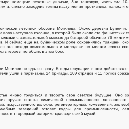
етыре немецкие пехотные дивизии, 3-ю танковую, часть сил 10-
ия» и, сильно замедлив темпы наступления противника, нанесли е
роической летописи обороны Могилева. Около деревни Буйничи, 
амова наступала колонна, в которой было около ста фашистских 
утылками с зажигательной смесью да батареей обычных 76-миллиме
ков. И сейчас еще на буйническом роле сохранились траншеи, ок
оюзного похода комсомольцев и молодежи по местам славы сво
есть героев, погибших в этом бою.
ми Могилев не сдался врагу. В годы оккупации в нем действовало
тели ушли в партизаны. 24 бригады, 109 отрядов и 11 полков сраж
стье мирно трудиться и творить свое светлое будущее. Оно зр
их кручах гиганта химической промышленности лавсанового к
ый, искусственного волокна, регенераторный, кожевенный, железо
учебных заведений готовят кадры для промышленности, сель
 посетят городской историко-краеведческий музей.