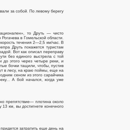
вали за собой. По левому берегу
ационален», то Друть — чисто
 Рогачева в Гомельской области.
корость течения 2—2,5 км/час. В
непра Друть покажется туристам
радой. Вот как описал переправу
ути без единого выстрела с той
 до этого через четыре реки, и
тые бочки тащили, чтобы, пустив
ут в лесу, на краю поймы, еще на
годним сеном из этого сарайчика
ку... А бой начался, когда уже
дно препятствие— плотина около
 13 км, вы достигнете конечного
, придется затратить еще день на