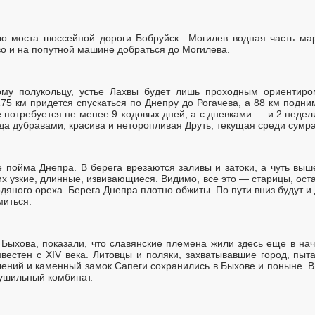
ло моста шоссейной дороги Бобруйск—Могилев водная часть мар
во и на попутной машине добраться до Могилева.
ому полукольцу, устье Лахвы будет лишь проходным ориентир
75 км придется спускаться по Днепру до Рогачева, а 88 км подни
потребуется не менее 9 ходовых дней, а с дневками — и 2 недели
а дубравами, красива и неторопливая Друть, текущая среди сумр
 пойма Днепра. В берега врезаются заливы и затоки, а чуть выше
х узкие, длинные, извивающиеся. Видимо, все это — старицы, оста
одяного ореха. Берега Днепра плотно обжиты. По пути вниз будут и
миться.
 Быхова, показали, что славянские племена жили здесь еще в на
звестен с XIV века. Литовцы и поляки, захватывавшие город, пыта
лений и каменный замок Сапеги сохранились в Быхове и поныне. В
ушильный комбинат.