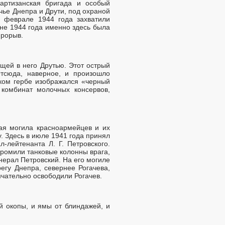
артизанская бригада и особый
чье Днепра и Друти, под охраной
 феврале 1944 года захватили
не 1944 года именно здесь была
прорыв.
щей в него Друтью. Этот острый
Отсюда, наверное, и произошло
ском гербе изображался «черный
комбинат молочных консервов,
кая могила красноармейцев и их
. Здесь в июле 1941 года принял
-лейтенанта Л. Г. Петровского.
громили танковые колонны врага,
нерал Петровский. На его могиле
егу Днепра, севернее Рогачева,
нчательно освободили Рогачев.
й окопы, и ямы от блиндажей, и