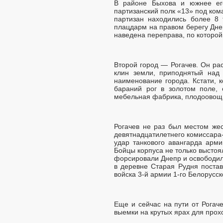
В районе Быхова и южнее его
партизанский полк «13» под ком
партизан находились более 8
плацдарм на правом берегу Дне
наведена переправа, по которой
Второй город — Рогачев. Он ра
клин земли, приподнятый над 
наименование города. Кстати, 
бараний рог в золотом поле,
мебельная фабрика, плодоовощн
Рогачев не раз был местом жес
девятнадцатилетнего комиссара-
удар танкового авангарда арми
Бойцы корпуса не только выстоя
форсировали Днепр и освободили
в деревне Старая Рудня постав
войска 3-й армии 1-го Белорусс
Еще и сейчас на пути от Рогач
выемки на крутых ярах для прох