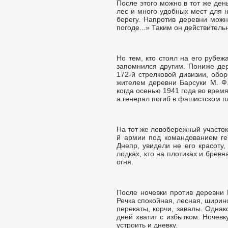
После этого можно в тот же ден
лес и много удобных мест для 
берегу. Напротив деревни можн
погоде...» Таким он действитель
Но тем, кто стоял на его рубеж
запомнился другим. Пониже дер
172-й стрелковой дивизии, обо
жителем деревни Барсуки М. Ф.
когда осенью 1941 года во врем
а генерал погиб в фашистском п
На тот же левобережный участок
й армии под командованием ге
Днепр, увидели не его красоту
лодках, кто на плотиках и бревн
огня.
После ночевки против деревни 
Речка спокойная, лесная, ширин
перекаты, корчи, завалы. Однак
дней хватит с избытком. Ночев
устроить и дневку.