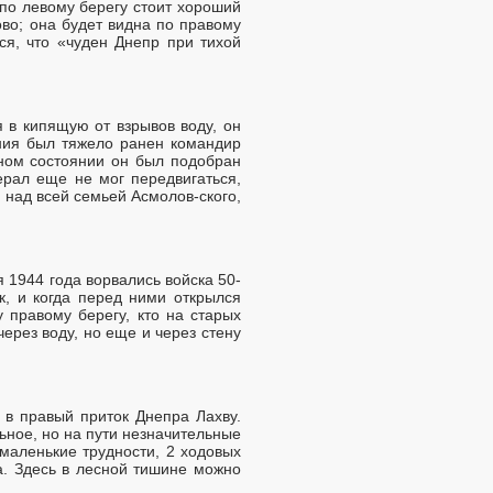
 по левому берегу стоит хороший
во; она будет видна по правому
ся, что «чуден Днепр при тихой
я в кипящую от взрывов воду, он
ения был тяжело ранен командир
ьном состоянии он был подобран
ерал еще не мог передвигаться,
 над всей семьей Асмолов-ского,
 1944 года ворвались войска 50-
, и когда перед ними открылся
 правому берегу, кто на старых
через воду, но еще и через стену
 в правый приток Днепра Лахву.
ьное, но на пути незначительные
 маленькие трудности, 2 ходовых
а. Здесь в лесной тишине можно