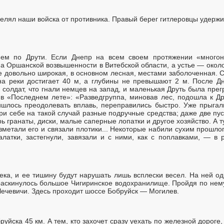
делял наши войска от противника. Правый берег гитлеровцы удержи
ъем по Друти. Если Днепр на всем своем протяжении «многон
на Оршанской возвышенности в Витебской области, а устье — около
е довольно широкая, в основном лесная, местами заболоченная. С
на реки достигает 40 м, а глубины не превышают 2 м. После Д
 солдат, что гнали немцев на запад, и маленькая Друть была прег
в «Последнем лете»: «Разведгруппа, миновав лес, подошла к Др
ишлось преодолевать вплавь, переправились быстро. Уже прыгали
и себе на такой случай разные подручные средства; даже две пус
рь гранаты, диски, малые саперные лопатки и другое хозяйство. А т
азметали его и связали плотики... Некоторые набили сухим прошло
латки, застегнули, завязали и с ними, как с поплавками, — в ре
ека, и ее тишину будут нарушать лишь всплески весел. На ней о
раскинулось большое Чигиринское водохранилище. Пройдя по нему
Чечевичи. Здесь проходит шоссе Бобруйск — Могилев.
уйска 45 км. А тем, кто захочет сразу уехать по железной дороге