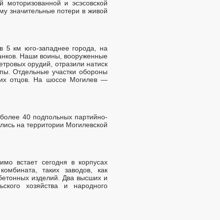
й моторизованной и эсэсовской
му значительные потери в живой
в 5 км юго-западнее города, на
танков. Наши воины, вооруженные
тровых орудий, отразили натиск
опы. Отдельные участки обороны
их отцов. На шоссе Могилев —
 более 40 подпольных партийно-
ались на территории Могилевской
имо встает сегодня в корпусах
омбината, таких заводов, как
бетонных изделий. Два высших и
ского хозяйства и народного