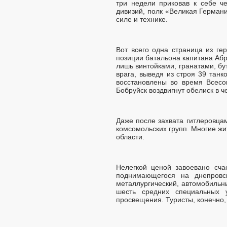
три недели приковав к себе ч
дивизий, полк «Великая Герман
силе и технике.
Вот всего одна страница из ге
позиции батальона капитана Абр
лишь винтойками, гранатами, б
врага, выведя из строя 39 тан
восстановлены во время Всес
Бобруйск воздвигнут обелиск в ч
Даже после захвата гитлеровца
комсомольских групп. Многие жи
области.
Нелегкой ценой завоевано сча
поднимающегося на днепровск
металлургический, автомобильн
шесть средних специальных 
просвещения. Туристы, конечно,