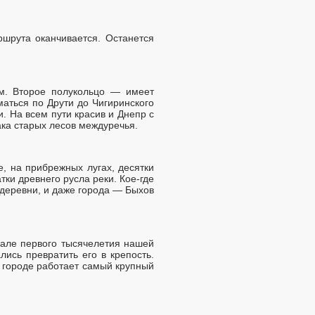
шрута оканчивается. Останется
ом. Второе полукольцо — имеет
маться по Друти до Чигиринского
. На всем пути красив и Днепр с
ака старых лесов междуречья.
, на прибрежных лугах, десятки
тки древнего русла реки. Кое-где
 деревни, и даже города — Быхов
чале первого тысячелетия нашей
лись превратить его в крепость.
 городе работает самый крупный