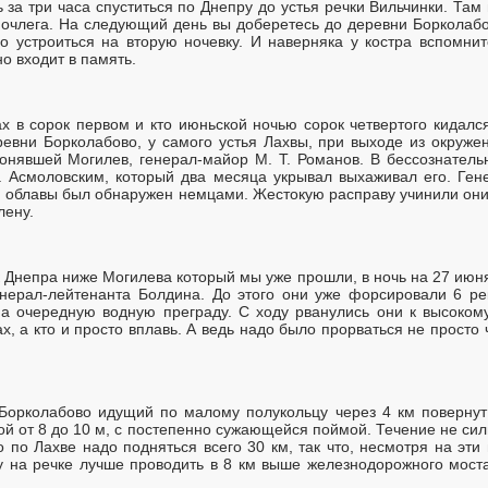
ь за три часа спуститься по Днепру до устья речки Вильчинки. Там
ночлега. На следующий день вы доберетесь до деревни Борколабо
о устроиться на вторую ночевку. И наверняка у костра вспомнит
но входит в память.
ах в сорок первом и кто июньской ночью сорок четвертого кидалс
евни Борколабово, у самого устья Лахвы, при выходе из окруж
ронявшей Могилев, генерал-майор М. Т. Романов. В бессознател
 Асмоловским, который два месяца укрывал выхаживал его. Ген
я облавы был обнаружен немцами. Жестокую расправу учинили они
лену.
 Днепра ниже Могилева который мы уже прошли, в ночь на 27 июня
нерал-лейтенанта Болдина. До этого они уже форсировали 6 рек
, а очередную водную преграду. С ходу рванулись они к высокому
ах, а кто и просто вплавь. А ведь надо было прорваться не просто 
Борколабово идущий по малому полукольцу через 4 км повернут
ой от 8 до 10 м, с постепенно сужающейся поймой. Течение не сил
о по Лахве надо подняться всего 30 км, так что, несмотря на эти
ку на речке лучше проводить в 8 км выше железнодорожного мост