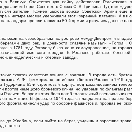
 в Великую Отечественную войну действовали Рогачевская п
андованием Героя Советского Союза С. В. Гришина. Тут, в междуре
 тысяч жителей. Южнее Быхова войска Советской Армии еще в
пра и четыре месяца удерживали этот «заречный пятачок». А в ию
 на плацдарм прошли танкисты 50-й армии и ринулись дальше на 
сположен на своеобразном полуострове между Днепром и впадаю
берегами двух рек, в древности славяне называли «Рогом». 
когда в 1781 году Рогачеву было дано самоуправление, на город
 означающий имя сего города». В Рогачеве работают большой 
ой, винодельческий и хлебный заводы.
токих схваток советских воинов с врагами. В городе есть братс
латыша А. Ф. Циммермана, погибших в боях за Рогачев в 1919 году
и Гудериана 63-й стрелковый корпус под командованием генерал
ли против немецкого броневого клина, но ударами по флангам раз
 Рогачев. Во время этих боев погиб талантливый военачальник ге
лен памятник. В феврале 1944 года с плацдарма на правом бер
кого фронта нанесли удар по обороне фашистов и, прорвав ее, око
ева до Жлобина, если выйти на берег, увидишь и заросшие траво
ода танков.