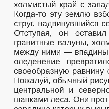
холмистый край с запад
Когда-то эту землю вз
струг, надвинувшийся с
Отступая, он остави
гранитные валуны, хол
между ними — впадины 
оледенение превратил
своеобразную равнину с
Пожалуй, обычный рисун
центральной и северн
шапками леса. Они прот
середина которых вырыв