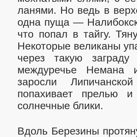
ланями. Но ведь в вер
одна пуща — Налибокска
что попал в тайгу. Тян
Некоторые великаны упа
через такую заграду
междуречье Немана 
заросли Липичанско
попахивает прелью и
солнечные блики.
Вдоль Березины протян