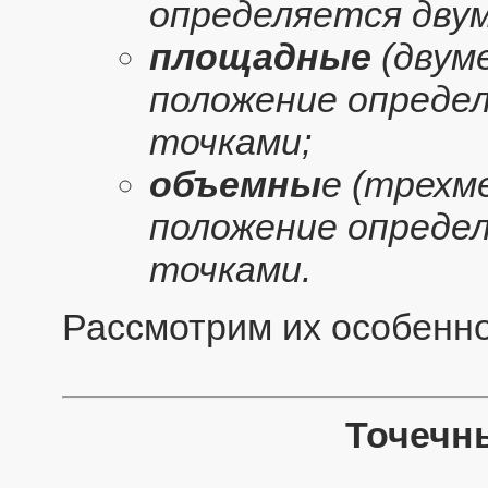
определяется двум
площадные
(двум
положение опреде
точками;
объемны
е (трехм
положение опреде
точками.
Рассмотрим их особенно
Точечн