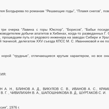
гея Болдырева по романам “Решающие годы”, “Пламя снегов”, пов
.
 три очерка “Лавина с горы Юкспор”, “Борисов”, “Бабьи посиде
ководителем добычи апатитов в Хибинах, когда-то разведанных Г. 
, прошедшим путь от рядового инженера на заводах Сибири и Урал
й ткачихой, делегатом XXV съезда КПСС М. С. Иванниковой и ее п
норой “трудные”, отличающиеся крутым характером, но все они
ИЯ:
 А. Н., БЛИНОВ А. Д., ВИКУЛОВ С. В., ИВАНОВ А. С., КРАМ
. Г. , ЧИВИЛИХИН В. А., ШАПОШНИКОВА В. Д., ШУРТАКОВ С. И.
ия”, 1976 г.