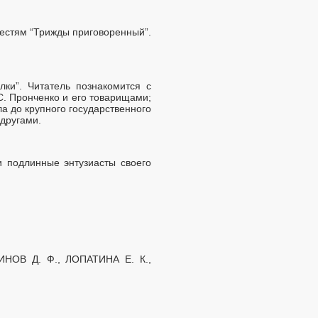
естям “Трижды приговоренный”.
лки”. Читатель познакомится с
С. Пронченко и его товарищами;
а до крупного государственного
одругами.
 подлинные энтузиасты своего
ИНОВ Д. Ф., ЛОПАТИНА Е. К.,