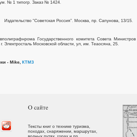
Бум. № 1 типогр. Заказ № 1424.
Издательство “Советская Россия”. Москва, пр. Сапунова, 13/15.
полиграфнрома Государственного комитета Совета Министров
г. Электросталь Московской области, ул, им. Теаосяна, 25.
ки - Mike,
КТМЗ
Тексты книг о технике туризма,
походах, снаряжении, маршрутах,
водных путях, горах и пр.