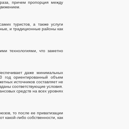
раза, причем пропорция между
движением.
амих туристов, а также услуги
стные, и традиционные районы как
ими технологиями, что заметно
беспечивает даже минимальных
00 год ориентированный объем
етных источников составляет не
озданы соответствующие условия.
ансовых средств на всех уровнях
юзов, то после ее приватизации
т какой-либо собственности, как