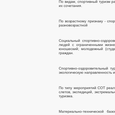
По видам, спортивный туризм ра
их сочетания.
По возрастному признаку - спо
разновозрастной
Социальный спортивно-оздоров
людей с ограниченными жизне
юношеский; молодежный (студе
граждан.
Спортивно-оздоровительный ту
экологическую направленность и
По типу мероприятий СОТ реали
слетов, экспедиций, экстремаль
туризма.
Материально-технической баз