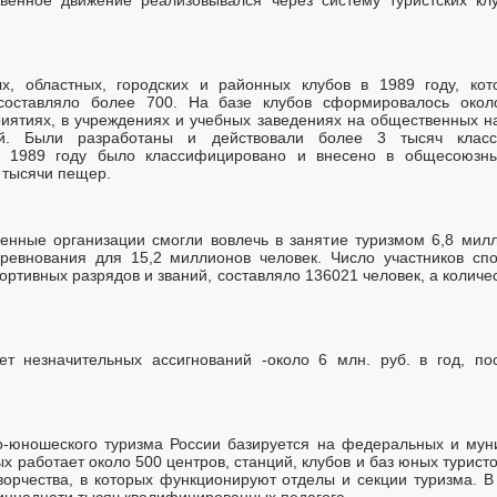
ых, областных, городских и районных клубов в 1989 году, ко
составляло более 700. На базе клубов сформировалось окол
риятиях, в учреждениях и учебных заведениях на общественных н
ий. Были разработаны и действовали более 3 тысяч клас
К 1989 году было классифицировано и внесено в общесоюзн
 тысячи пещер.
венные организации смогли вовлечь в занятие туризмом 6,8 милл
оревнования для 15,2 миллионов человек. Число участников спо
ртивных разрядов и званий, составляло 136021 человек, а количес
ет незначительных ассигнований -около 6 млн. руб. в год, пос
ко-юношеского туризма России базируется на федеральных и мун
х работает около 500 центров, станций, клубов и баз юных турист
ворчества, в которых функционируют отделы и секции туризма. В
иннадцати тысяч квалифицированных педагога.