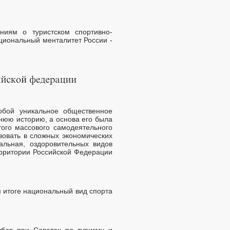
ниям о туристском спортивно-
циональный менталитет России -
обой уникальное общественное
нюю историю, а основа его была
ого массового самодеятельного
вовать в сложных экономических
альная, оздоровительных видов
территории Российской Федерации
 итоге национальный вид спорта
убов при Советах по туризму и