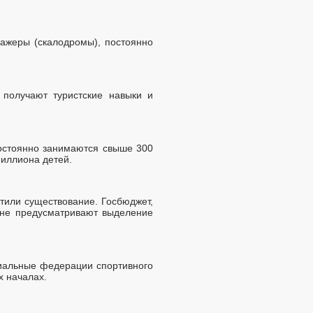
нажеры (скалодромы), постоянно
получают туристские навыки и
постоянно занимаются свыше 300
миллиона детей.
тили существование. Госбюджет,
 не предусматривают выделение
риальные федерации спортивного
х началах.