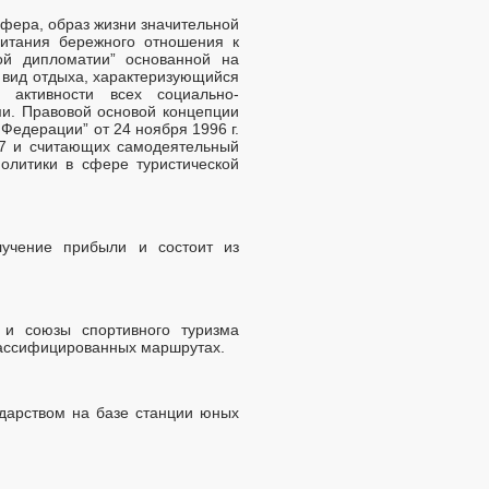
фера, образ жизни значительной
питания бережного отношения к
й дипломатии” основанной на
 вид отдыха, характеризующийся
активности всех социально-
ми. Правовой основой концепции
Федерации” от 24 ноября 1996 г.
77 и считающих самодеятельный
олитики в сфере туристической
лучение прибыли и состоит из
 и союзы спортивного туризма
классифицированных маршрутах.
ударством на базе станции юных