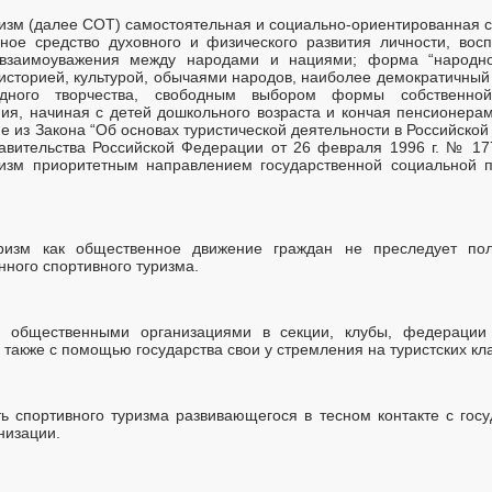
изм (далее СОТ) самостоятельная и социально-ориентированная с
ное средство духовного и физического развития личности, вос
 взаимоуважения между народами и нациями; форма “народно
 историей, культурой, обычаями народов, наиболее демократичный
дного творчества, свободным выбором формы собственной 
ия, начиная с детей дошкольного возраста и кончая пенсионера
из Закона “Об основах туристической деятельности в Российской 
вительства Российской Федерации от 26 февраля 1996 г. № 1
ризм приоритетным направлением государственной социальной п
уризм как общественное движение граждан не преследует по
нного спортивного туризма.
 общественными организациями в секции, клубы, федерации
 также с помощью государства свои у стремления на туристских 
ть спортивного туризма развивающегося в тесном контакте с гос
низации.