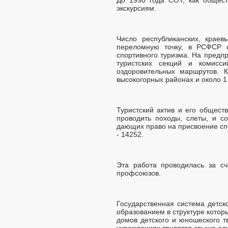
экскурсиям.
Число республиканских, краев
переломную точку, в РСФСР 
спортивного туризма. На предп
туристских секций и комисс
оздоровительных маршрутов. 
высокогорных районах и около 1
Туристский актив и его общест
проводить походы, слеты, и с
дающих право на присвоение спо
- 14252.
Эта работа проводилась за сч
профсоюзов.
Государственная система детс
образованием в структуре которы
домов детского и юношеского т
учреждениях трудятся свыше од