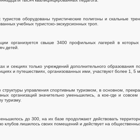
 туристов оборудованы туристические полигоны и скальные тре
ванных учебных туристско-экскурсионных троп.
ации организуется свыше 3400 профильных лагерей в которых 
яч детей.
жках и секциях только учреждений дополнительного образования 
дициях и путешествиях, организованных ими, участвуют более 1, 5 
е структуры управления спортивным туризмом, в основном, прекра
ных организаций значительно уменьшились, а кое-где и совсем
у туризму.
уменьшилось до 300, на их базе продолжают действовать террито
во клубов лишилось своих помещений и действует на общественны