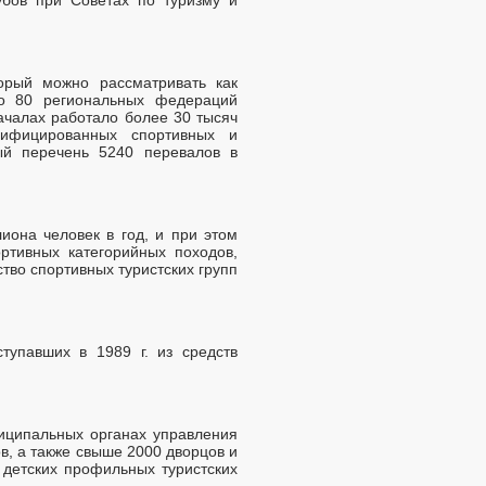
торый можно рассматривать как
о 80 региональных федераций
ачалах работало более 30 тысяч
сифицированных спортивных и
ый перечень 5240 перевалов в
иона человек в год, и при этом
ртивных категорийных походов,
тво спортивных туристских групп
тупавших в 1989 г. из средств
иципальных органах управления
ов, а также свыше 2000 дворцов и
 детских профильных туристских