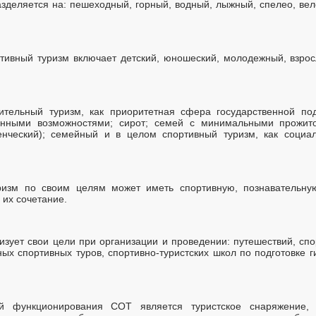
зделяется на: пешеходный, горный, водный, лыжный, спелео, вел
ртивный туризм включает детский, юношеский, молодежный, взро
ительный туризм, как приоритетная сфера государственной по
нными возможностями; сирот; семей с минимальными прожито
нческий); семейный и в целом спортивный туризм, как социа
ризм по своим целям может иметь спортивную, познавательную
 их сочетание.
зует свои цели при организации и проведении: путешествий, спо
ных спортивных туров, спортивно-туристских школ по подготовке г
ой функционирования СОТ является туристское снаряжение,