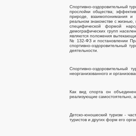
Спортивно-оздоровительный тур
прослойки общества; эффектив
природе, взаимопонимания и
реальном знакомстве с жизнью,
специфической формой наро
демографических групп населен
являются положения вытекающие 
№ 132-ФЗ и постановлении Пра
спортивно-оздоровительный ту
деятельности.
Спортивно-оздоровительный т
неорганизованного и организова
Как вид спорта он объединен
реализующие самостоятельно, а
Детско-юношеский туризм - час
туристов и других форм его орга