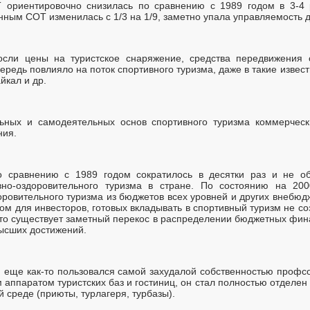
 ориентировочно снизилась по сравнению с 1989 годом в 3-4 
нным СОТ изменилась с 1/3 на 1/9, заметно упала управляемость 
осли цены на туристское снаряжение, средства передвижения с
чередь повлияло на поток спортивного туризма, даже в такие изве
йкал и др.
ьных и самодеятельных основ спортивного туризма коммерческ
ния.
 сравнению с 1989 годом сократилось в десятки раз и не о
ивно-оздоровительного туризма в стране. По состоянию на 20
ровительного туризма из бюджетов всех уровней и других внебюдж
этом для инвесторов, готовых вкладывать в спортивный туризм не с
что существует заметный перекос в распределении бюджетных фин
высших достижений.
 еще как-то пользовался самой захудалой собственностью профсо
аппаратом туристских баз и гостиниц, он стал полностью отделен о
й среде (приюты, турлагеря, турбазы).