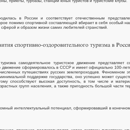
оны, приюты, турбазы, станции юных туристов и туристские клубы.
дилась в России и соответствует отечественным представле
орое помимо спортивной составляющей вбирает в себя особый на
 сферой и образом жизни самих любителей странствий.
 туризма самодеятельное туристское движение представляет с
о движение сформировалось в СССР и имеет официально 100-лет
численных путешествиях русских землепроходцев. Феноменом эт
 минимальной поддержке государства, оно успешно может сущест
тому способствуют высокая доступность, в том числе и матери
озрастных групп населения, а также пригодность большой части 
ромный интеллектуальный потенциал, сформировавший в конечном
венное движение реализовывался через систему туристских кл