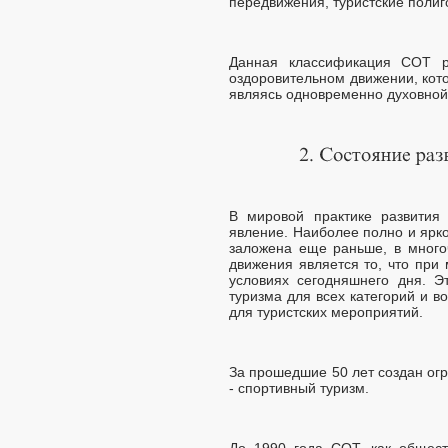
передвижения, туристские полиг
Данная классификация СОТ ро
оздоровительном движении, кот
являясь одновременно духовной
В мировой практике развития
явление. Наиболее полно и ярк
заложена еще раньше, в много
движения является то, что при
условиях сегодняшнего дня. Э
туризма для всех категорий и в
для туристских мероприятий.
За прошедшие 50 лет создан ог
- спортивный туризм.
До 1990 года СОТ, как общест