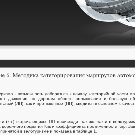
уризма - возможность добираться к началу категорийной части м
вает движение по дорогам общего пользования и большую об
ствий (ЛП), как и протяженных (ПП), сводится в основном к качест
и (к.т.) встречающихся ПП происходит так же, как и в велотуриз
 дорожного покрытия Кпк и коэффициента протяженности Кпр. Зави
принятой в велотуризме и показана в таблице 1.