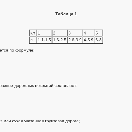
Таблица 1
к.т.
1
2
3
4
5
п
1.1-1.5
1.6-2.5
2.6-3.9
4-5.9
6-8
ается по формуле:
 разных дорожных покрытий составляет:
я или сухая укатанная грунтовая дорога;