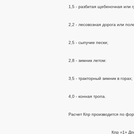
1,5 - разбитая щебеночная или г
2,2 - лесовозная дорога или пол
2,5 - сыпучие пески;
2,8 - зимник летом:
3,5 - тракторный зимник в горах;
4,0 - конная тропа.
Расчет Кпр производится по фо
Кпр =1+ Дп