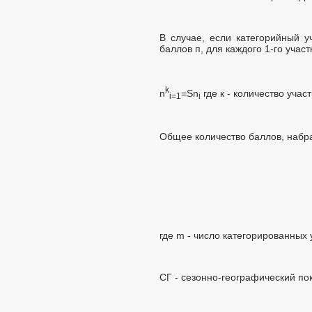
В случае, если категорийный у
баллов п, для каждого 1-го учас
k
n
=Sn
где к - количество участ
i=1
i
Общее количество баллов, набр
где m - число категорированных 
СГ - сезонно-географический по