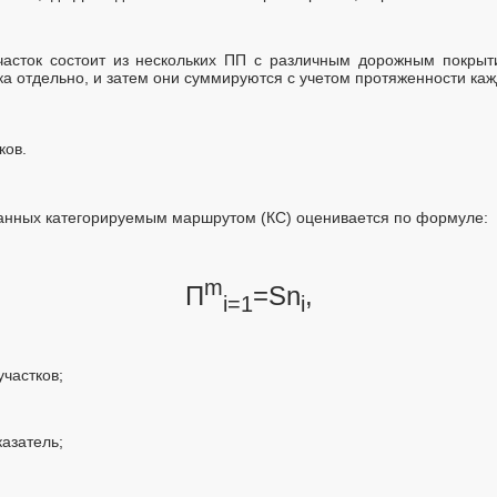
часток состоит из нескольких ПП с различным дорожным покрыт
тка отдельно, и затем они суммируются с учетом протяженности каждо
ков.
анных категорируемым маршрутом (КС) оценивается по формуле:
m
П
=Sn
,
i=1
i
участков;
казатель;