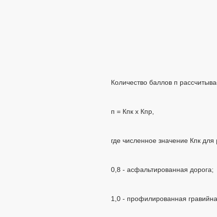
Количество баллов п рассчитыв
п = Кпк х Кпр,
где численное значение Кпк для
0,8 - асфальтированная дорога;
1,0 - профилированная гравийна