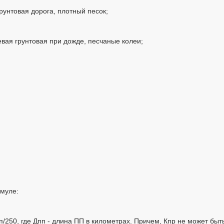
рунтовая дорога, плотный песок;
евая грунтовая при дожде, песчаные колеи;
рмуле:
п/250, где Дпп - длина ПП в километрах. Причем, Кпр не может быть