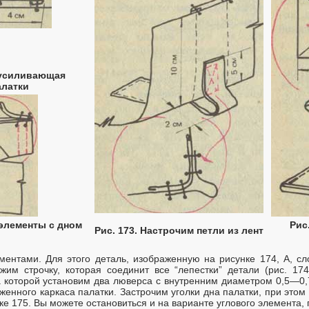
 усиливающая
алатки
 элементы с дном
Рис
Рис. 173. Настрочим петли из лент
ентами. Для этого деталь, изображенную на рисунке 174, А, сл
жим строчку, которая соединит все “лепестки” детали (рис. 17
 которой установим два люверса с внутренним диаметром 0,5—0,7
женного каркаса палатки. Застрочим уголки дна палатки, при этом
нке 175. Вы можете остановиться и на варианте углового элемента, 