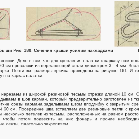
крыши
Рис. 180. Сечения крыши усилим накладками
шинки. Дело в том, что для крепления палатки к каркасу нам по
—80 см проволоки из нержавеющей стали диаметром 3—4 мм. Впо
варки. Почти все размеры крючка приведены на рисунке 181. И то
т на каркас палатки.
 нарезаем из широкой резиновой тесьмы отрезки длиной 10 см.
адываем в шов карман, который предварительно заготовлен из т
откие срезы кармана заделываем швом вподгибку с закрытым срезо
ой 60 см. Посередине шва вставляем две резиновые петли с кр
м несколько петелек из тесьмы, расположенных на равном расстоян
о, чтобы потом подвесить на них фонарь и прочие необходи
ые ленты, тщательно закрепляем.