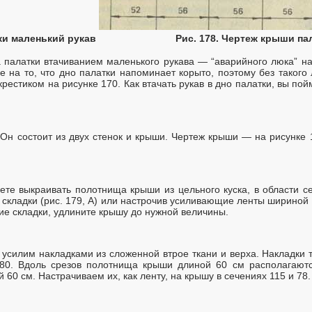
тки маленький рукав
Рис. 178. Чертеж крыши па
 палатки втачиванием маленького рукава — “аварийного люка” на
 на то, что дно палатки напоминает корыто, поэтому без такого
естиком на рисунке 170. Как втачать рукав в дно палатки, вы пой
. Он состоит из двух стенок и крыши. Чертеж крыши — на рисунке
ете выкраивать полотнища крыши из цельного куска, в области с
складки (рис. 179, А) или настрочив усиливающие ленты шириной о
е складки, удлините крышу до нужной величины.
 усилим накладками из сложенной втрое ткани и верха. Накладки т
180. Вдоль срезов полотнища крыши длиной 60 см располагают
60 см. Настрачиваем их, как ленту, на крышу в сечениях 115 и 78.