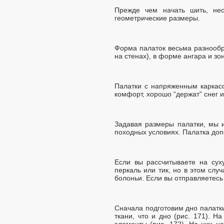
Прежде чем начать шить, нео
геометрические размеры.
Форма палаток весьма разнообр
на стенах), в форме ангара и зо
Палатки с напряженным каркас
комфорт, хорошо “держат” снег и
Задавая размеры палатки, мы и
походных условиях. Палатка доп
Если вы рассчитываете на сух
перкаль или тик, но в этом слу
болоньи. Если вы отправляетесь 
Сначала подготовим дно палатки
ткани, что и дно (рис. 171). 
элементы (рис. 172). На них н