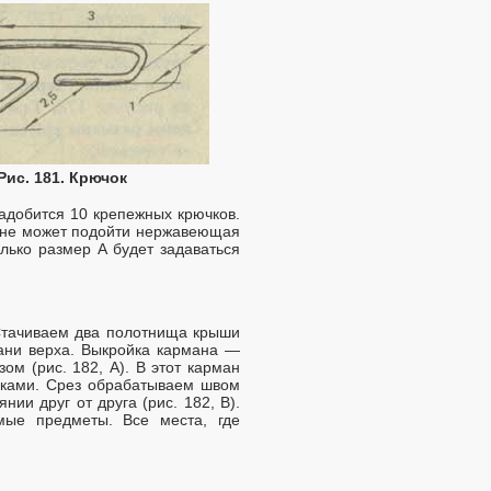
Рис. 181. Крючок
надобится 10 крепежных крючков.
лне может подойти нержавеющая
лько размер А будет задаваться
 Стачиваем два полотнища крыши
кани верха. Выкройка кармана —
м (рис. 182, А). В этот карман
ючками. Срез обрабатываем швом
ии друг от друга (рис. 182, В).
мые предметы. Все места, где