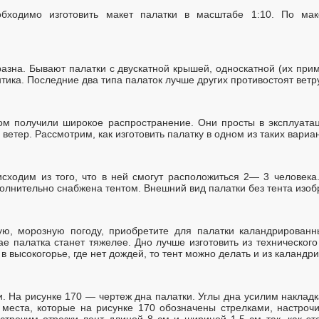
бходимо изготовить макет палатки в масштабе 1:10. По ма
азна. Бывают палатки с двускатной крышей, односкатной (их при
нтика. Последние два типа палаток лучше других противостоят ветр
ом получили широкое распространение. Они просты в эксплуата
 ветер. Рассмотрим, как изготовить палатку в одном из таких вариа
сходим из того, что в ней смогут расположиться 2— 3 человек
олнительно снабжена тентом. Внешний вид палатки без тента изоб
ую, морозную погоду, приобретите для палатки каландрированн
чае палатка станет тяжелее. Дно лучше изготовить из техническог
в высокогорье, где нет дождей, то тент можно делать и из каландр
. На рисунке 170 — чертеж дна палатки. Углы дна усилим наклад
На места, которые на рисунке 170 обозначены стрелками, настр
астрочим отрезки лент длиной 8 см и шириной 1,5 см так, как эт