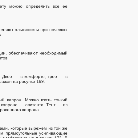
кету можно определить все ее
меняют альпинисты при ночевках
у.
ции, обеспечивают необходимый
нтов.
а. Двое — в комфорте, трое — в
ражен на рисунке 169.
ый капрон. Можно взять тонкий
о капрона — авизента. Тент — из
ированного капрона.
ками, которые вырежем из той же
очим прямоугольные усиливающие
о изображено на рисунке 173. В