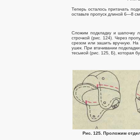
Теперь осталось притачать подк
оставьте пропуск длиной 6—8 см
Сложим подкладку и шапочку ли
строчкой (рис. 124). Через про
срезом или зашить вручную. На
ушек. При втачивании подкладки
тесьмой (рис. 125, Б), которая б
Рис. 125. Проложим отде