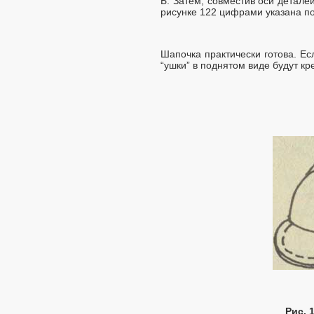
Б. Затем, совместив оси детале
рисунке 122 цифрами указана п
Шапочка практически готова. Ес
“ушки” в поднятом виде будут кре
Рис. 