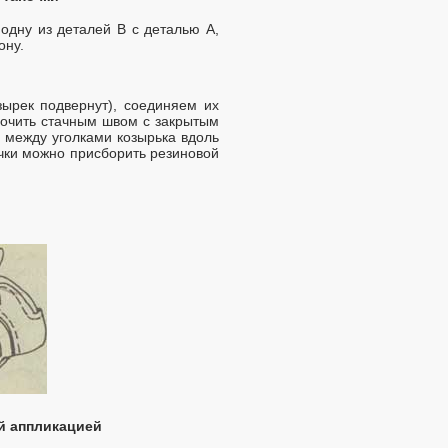
 одну из деталей В с деталью А,
ону.
зырек подвернут), соединяем их
трочить стачным швом с закрытым
 между уголками козырька вдоль
очки можно присборить резиновой
ой аппликацией