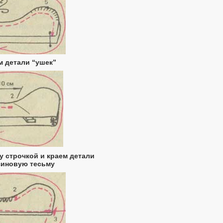
ем детали “ушек”
ду строчкой и краем детали
зиновую тесьму