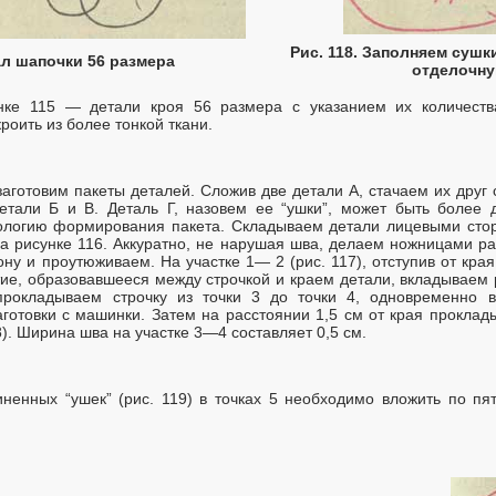
Рис. 118. Заполняем суш
ал шапочки 56 размера
отделочну
нке 115 — детали кроя 56 размера с указанием их количеств
роить из более тонкой ткани.
заготовим пакеты деталей. Сложив две детали А, стачаем их дру
етали Б и В. Деталь Г, назовем ее “ушки”, может быть более 
нологию формирования пакета. Складываем детали лицевыми стор
на рисунке 116. Аккуратно, не нарушая шва, делаем ножницами ра
у и проутюживаем. На участке 1— 2 (рис. 117), отступив от края
тие, образовавшееся между строчкой и краем детали, вкладываем
прокладываем строчку из точки 3 до точки 4, одновременно 
аготовки с машинки. Затем на расстоянии 1,5 см от края проклад
. Ширина шва на участке 3—4 составляет 0,5 см.
енных “ушек” (рис. 119) в точках 5 необходимо вложить по пя