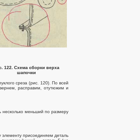
с. 122. Схема сборки верха
шапочки
клого среза (рис. 120). По всей
ывернем, расправим, отутюжим и
ь несколько меньший по размеру
му элементу присоединяем деталь