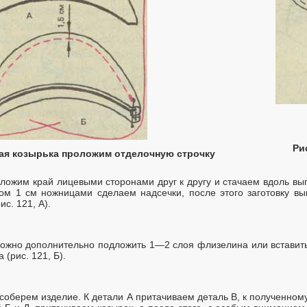
Ри
рая козырька проложим отделочную строчку
ложим край лицевыми сторонами друг к другу и стачаем вдоль выпу
лом 1 см ножницами сделаем надсечки, после этого заготовку в
с. 121, А).
ожно дополнительно подложить 1—2 слоя флизелина или вставит
 (рис. 121, Б).
 соберем изделие. К детали А притачиваем деталь В, к полученно