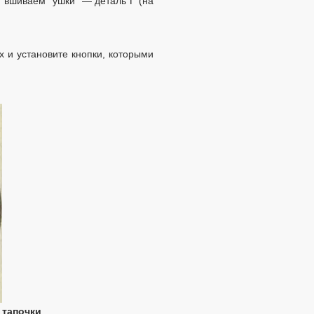
, вшиваем “ушки” — деталь Г (на
х и установите кнопки, которыми
 тапочки