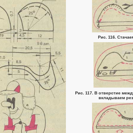
Рис. 116. Стача
Рис. 117. В отверстие меж
вкладываем ре