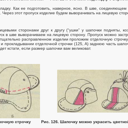
ладку. Как ее подготовить, наверное, ясно. В шве, соединяющем
. Через этот пропуск изделие будем выворачивать на лицевую стор
цевыми сторонами друг к другу (“ушки” у шапочки подняты, ко
пуск в шве выворачиваем на лицевую сторону. Пропуск можно зас
 тщательно расправленном изделии проложим отделочную строчку
 и прокладывании отделочной строчки (125, А) заднюю часть шап
удет кстати, если размер шапочки вам великоват.
лочную строчку
Рис. 126. Шапочку можно украсить цветн