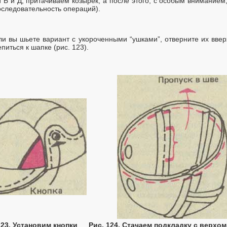
й Б и Д, притачиваем козырек, а после этого, с особым вниманием
оследовательность операций).
ли вы шьете вариант с укороченными “ушками”, отверните их ввер
питься к шапке (рис. 123).
123. Установим кнопки
Рис. 124. Стачаем подкладку с верхом