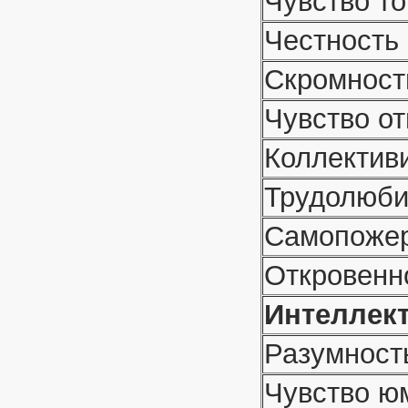
Чувство т
Честность
Скромност
Чувство от
Коллектив
Трудолюб
Самопожер
Откровенн
Интеллек
Разумност
Чувство ю